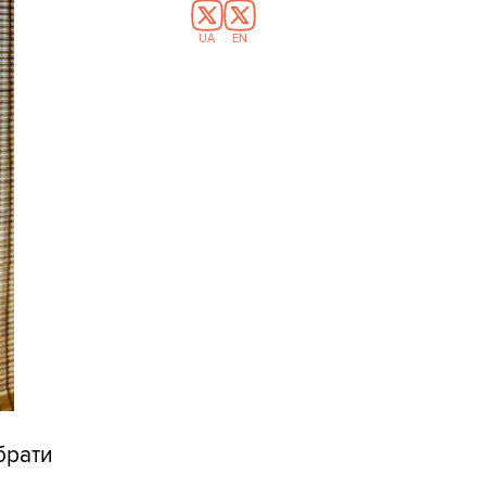
UA
EN
обрати