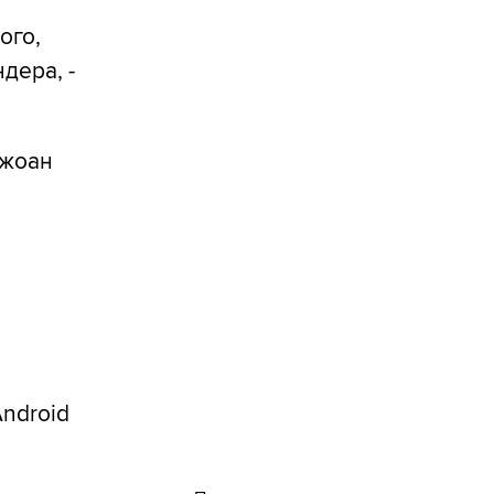
ого,
дера, -
Джоан
Android