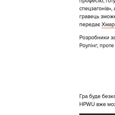
професію, гот
спецзагонів», 
гравець зможе
передає
Хмар
Розробники за
Роулінг, проте
Гра буде безк
HPWU вже мож