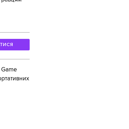
АТИСЯ
e Game
ортативних