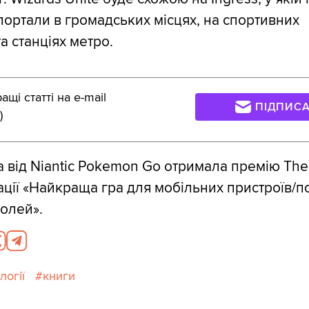
портали в громадських місцях, на спортивних
а станціях метро.
щі статті на e-mail
ПІДПИС
)
ра від Niantic Pokemon Go отримала премію Th
ації «Найкраща гра для мобільних пристроїв/п
олей».
логії
книги