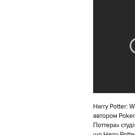
Harry Potter: 
автором Pokem
Поттера» студ
що Harry Potte