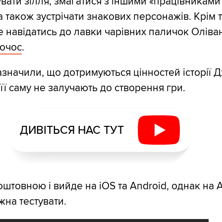
увати зілля, змагатися з іншими «працівниками
а також зустрічати знакових персонажів. Крім т
 навідатись до лавки чарівних паличок Оліван
очос
.
значили, що дотримуються цінностей історії 
 її саму не залучають до створення гри.
ДИВІТЬСЯ НАС ТУТ
оштовною і вийде на iOS та Android, однак на 
на тестувати.