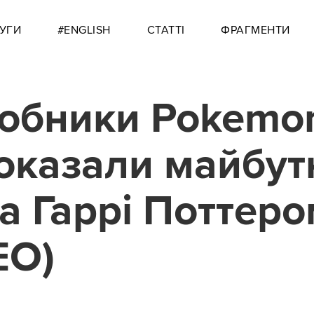
УГИ
#ENGLISH
СТАТТІ
ФРАГМЕНТИ
обники Pokemo
оказали майбу
за Гаррі Поттер
ЕО)