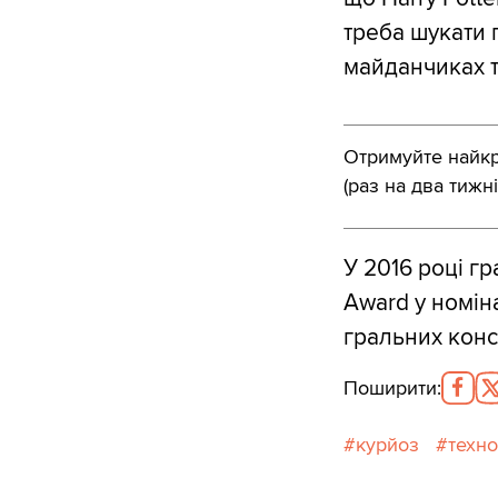
треба шукати 
майданчиках т
Отримуйте найкра
(раз на два тижні
У 2016 році г
Award у номін
гральних конс
Поширити
:
курйоз
техно