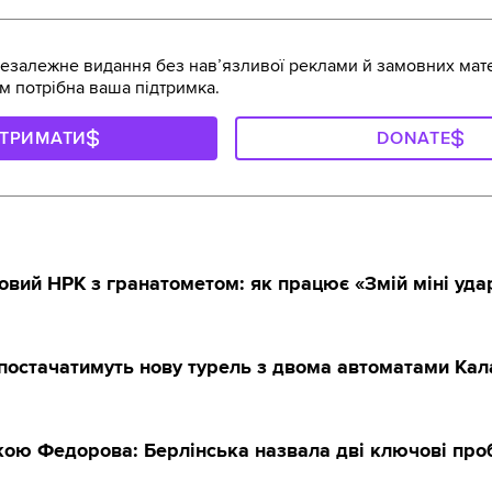
залежне видання без навʼязливої реклами й замовних мате
м потрібна ваша підтримка.
ДТРИМАТИ
DONATE
овий НРК з гранатометом: як працює «Змій міні уда
постачатимуть нову турель з двома автоматами Ка
вкою Федорова: Берлінська назвала дві ключові пр