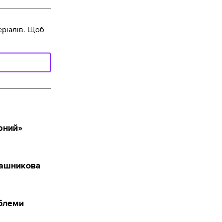
ріалів. Щоб
рний»
лашникова
облеми