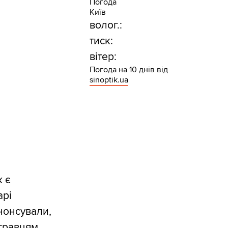
Погода
Київ
волог.:
тиск:
вітер:
Погода на 10 днів від
sinoptik.ua
ж є
арі
анонсували,
 гравцям