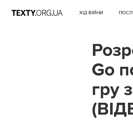
ХІД ВІЙНИ
ПОСЛ
Розр
Go п
гру 
(ВІД