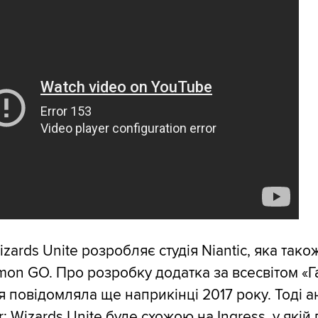
Wizards Unite розробляє студія Niantic, яка тако
on GO. Про розробку додатка за всесвітом «Г
ія повідомляла ще наприкінці 2017 року. Тоді 
r: Wizards Unite буде схожою на Ingress, у якій