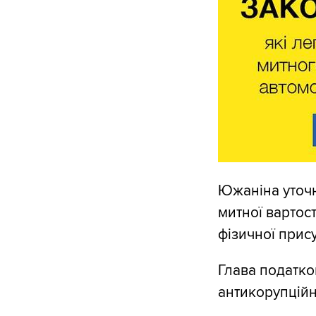
Южаніна уточн
митної вартос
фізичної прису
Глава податко
антикорупційн