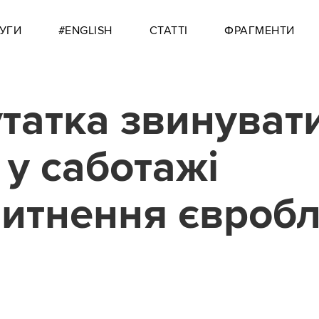
УГИ
#ENGLISH
СТАТТІ
ФРАГМЕНТИ
татка звинуват
у саботажі
итнення євроб