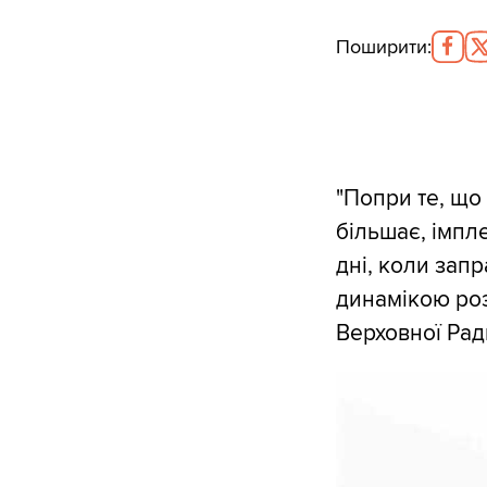
Поширити
:
"Попри те, що
більшає, імпле
дні, коли зап
динамікою роз
Верховної Рад