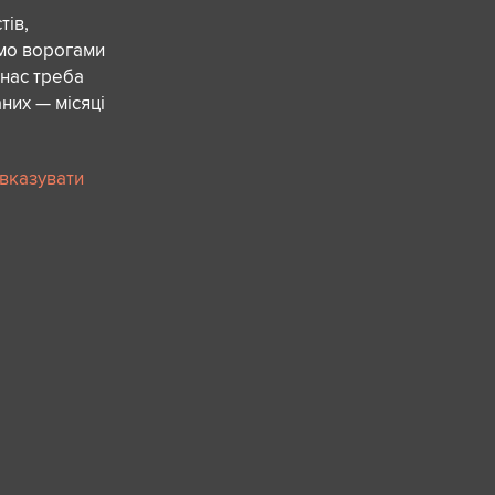
ів,
ємо ворогами
 нас треба
них — місяці
 вказувати