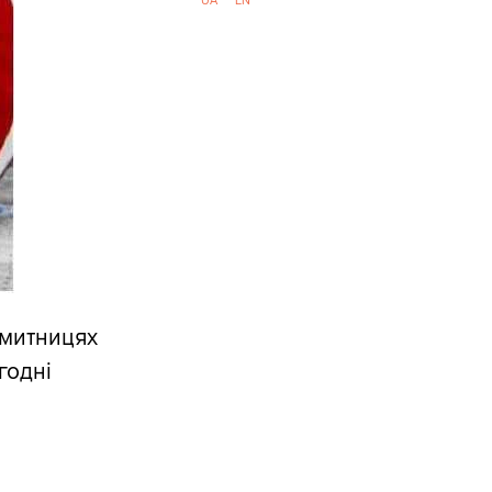
UA
EN
 митницях
годні