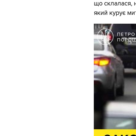
що склалася, 
який курує ми