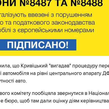
ила, що Кривіцький "вигадав" процедуру пер
ті автомобіля на рівні центрального апарату Д
тності авто.
вого комітету пообіцяла звернутися в Націона
е бюро, щоб там дали оцінку діям керівництв