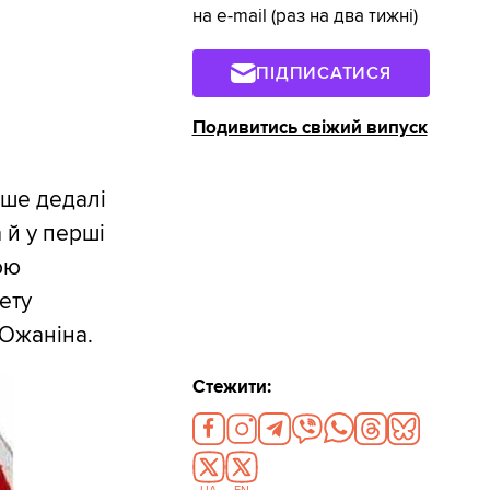
на e-mail (раз на два тижні)
ПІДПИСАТИСЯ
Подивитись свіжий випуск
дше дедалі
 й у перші
ою
ету
 Южаніна.
Стежити: