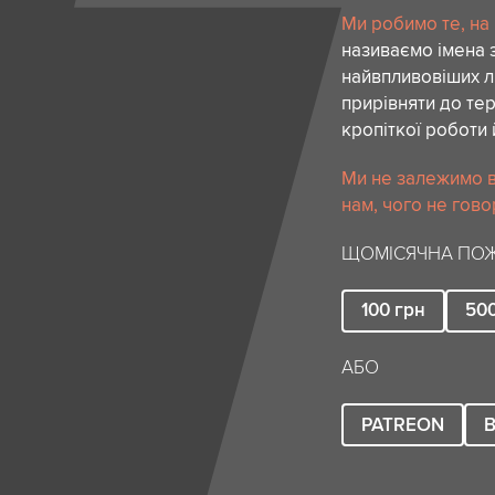
Ми робимо те, на
називаємо імена 
найвпливовіших лю
прирівняти до тер
кропіткої роботи 
Ми не залежимо в
нам, чого не гово
ЩОМІСЯЧНА ПОЖ
100
грн
50
АБО
PATREON
B