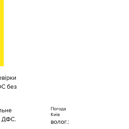
евірки
ФС без
Погода
льне
Київ
а ДФС.
волог.: