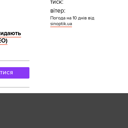
тиск:
вітер:
Погода на 10 днів від
sinoptik.ua
 кидають
ЕО)
АТИСЯ