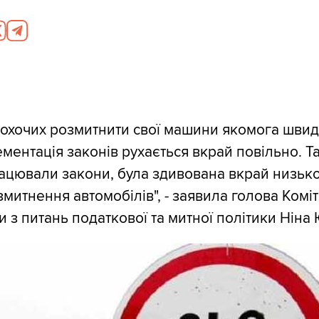
 охочих розмитнити свої машини якомога шви
ментація законів рухається вкрай повільно. Та
рацювали закони, була здивована вкрай низьк
митнення автомобілів", - заявила голова Коміт
и з питань податкової та митної політики Ніна