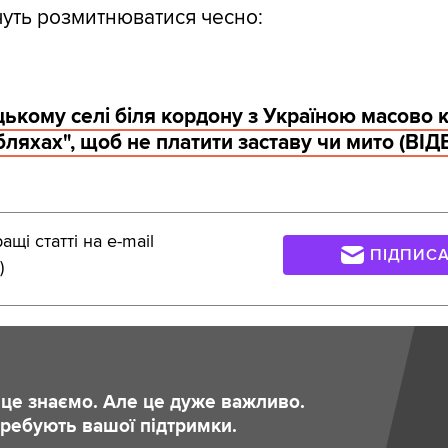
очуть розмитнюватися чесно:
цькому селі біля кордону з Україною масово
бляхах", щоб не платити заставу чи мито (ВІД
щі статті на e-mail
ПІДПИС
)
и це знаємо. Але це дуже важливо.
отребують вашої підтримки.