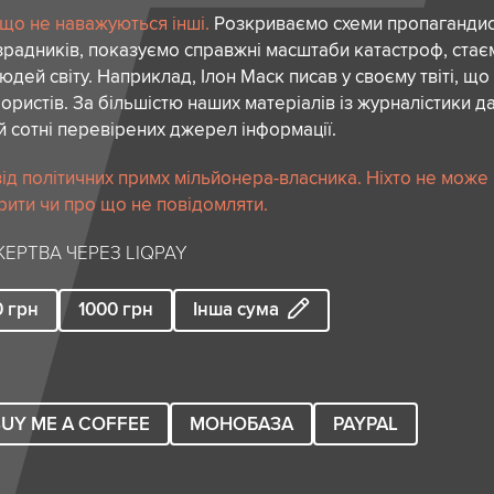
 що не наважуються інші.
Розкриваємо схеми пропагандист
зрадників, показуємо справжні масштаби катастроф, ста
дей світу. Наприклад, Ілон Маск писав у своєму твіті, що
ористів. За більшістю наших матеріалів із журналістики да
й сотні перевірених джерел інформації.
ід політичних примх мільйонера-власника. Ніхто не може
рити чи про що не повідомляти.
ЕРТВА ЧЕРЕЗ LIQPAY
0
грн
1000
грн
Інша сума
UY ME A COFFEE
МОНОБАЗА
PAYPAL