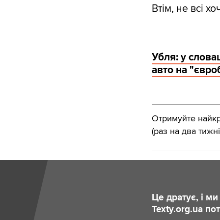
Втім, не всі х
Убля: у слова
авто на "євро
Отримуйте найкра
(раз на два тижні
Це дратує, і м
Texty.org.ua п