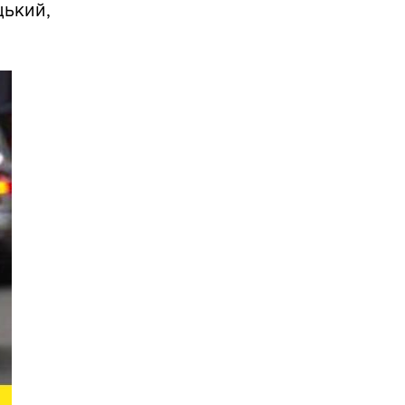
цький,