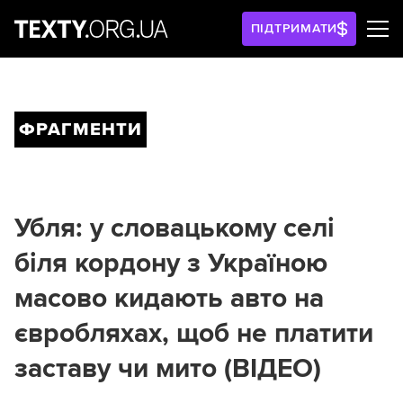
ПІДТРИМАТИ
ФРАГМЕНТИ
Убля: у словацькому селі
біля кордону з Україною
масово кидають авто на
євробляхах, щоб не платити
заставу чи мито (ВІДЕО)