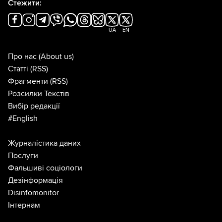
Стежити:
UA
EN
Про нас
(About us)
Статті
(RSS)
Фрагменти
(RSS)
Розсилки Текстів
Вибір редакції
#English
Журналістика даних
Послуги
Фальшиві соціологи
Дезінформація
Disinfomonitor
Інтернам