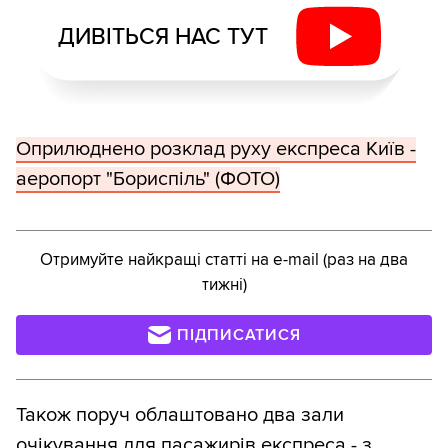
ДИВІТЬСЯ НАС ТУТ
Оприлюднено розклад руху експреса Київ -
аеропорт "Бориспіль" (ФОТО)
Отримуйте найкращі статті на e-mail (раз на два
тижні)
ПІДПИСАТИСЯ
Також поруч облаштовано два зали
очікування для пасажирів експреса - з