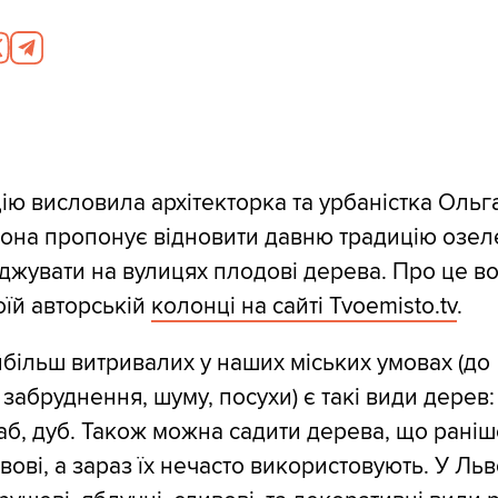
ію висловила архітекторка та урбаністка Ольг
Вона пропонує відновити давню традицію озе
джувати на вулицях плодові дерева. Про це в
оїй авторській
колонці на сайті Tvoemisto.tv
.
більш витривалих у наших міських умовах (до
 забруднення, шуму, посухи) є такі види дерев:
раб, дуб. Також можна садити дерева, що раніш
ові, а зараз їх нечасто використовують. У Льв