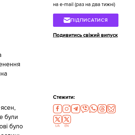
на e-mail (раз на два тижні)
ПІДПИСАТИСЯ
Подивитись свіжий випуск
а
ленення
она
Стежити:
 ясен,
е були
ові було
UA
EN