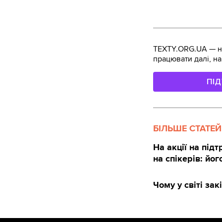
TEXTY.ORG.UA — не
працювати далі, на
ПІ
БІЛЬШЕ СТАТЕЙ
На акції на під
на спікерів: йо
Чому у світі за