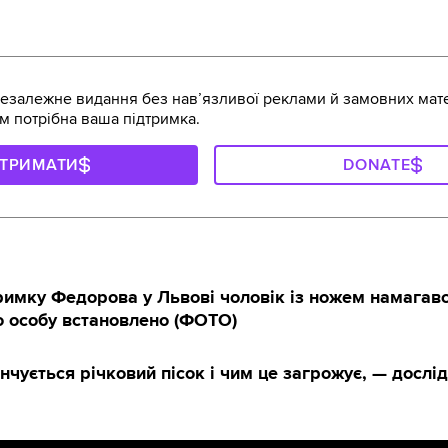
залежне видання без навʼязливої реклами й замовних мате
м потрібна ваша підтримка.
ДТРИМАТИ
DONATE
тримку Федорова у Львові чоловік із ножем намагав
го особу встановлено (ФОТО)
кінчується річковий пісок і чим це загрожує, — досл