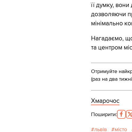
її думку, вони
дозволяючи пр
мінімально ко
Нагадаємо, що
та центром міс
Отримуйте найкра
(раз на два тижні
Хмарочос
Поширити
:
львів
місто