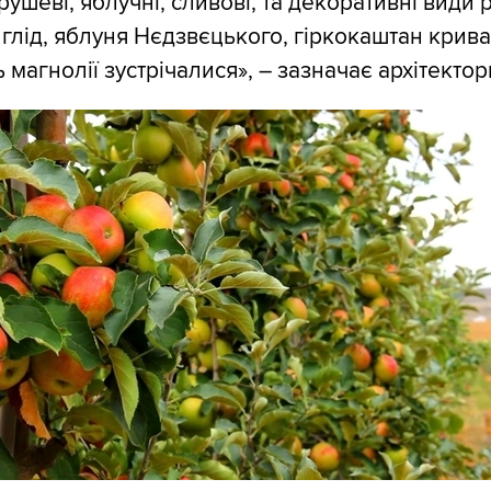
грушеві, яблучні, сливові, та декоративні види 
 глід, яблуня Нєдзвєцького, гіркокаштан крива
ь магнолії зустрічалися», – зазначає архітектор