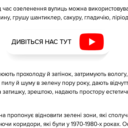
під час озеленення вулиць можна використовува
ину, грушу шантиклер, сакуру, гладичію, ліріо
ДИВІТЬСЯ НАС ТУТ
юють прохолоду й затінок, затримують вологу,
 пилу й шуму в зелену пору року, дають відчут
а затишку, зрештою, надають простору естетичн
она пропонує відновити зелені зони, які сполу
ючи коридори, які були у 1970-1980-х роках. О