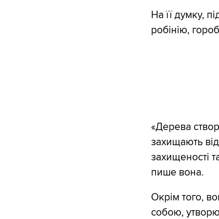
На її думку, 
робінію, гороб
«Дерева створ
захищають від
захищеності т
пише вона.
Окрім того, в
собою, утворю