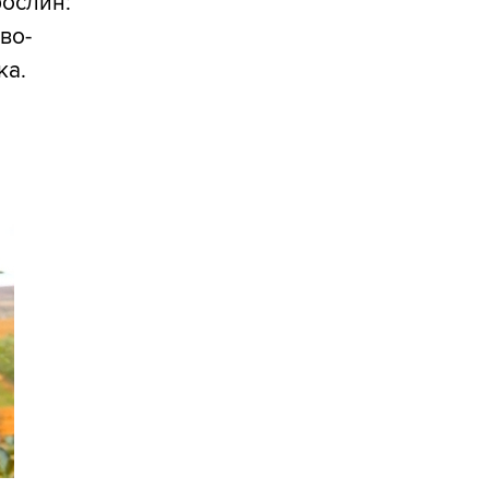
рослин:
во-
ка.