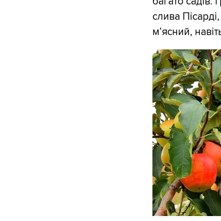
багато садів: 
слива Пісарді,
м’ясний, навіт