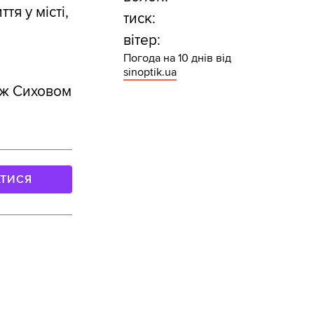
тя у місті,
тиск:
,
вітер:
Погода на 10 днів від
sinoptik.ua
іж Сиховом
АТИСЯ