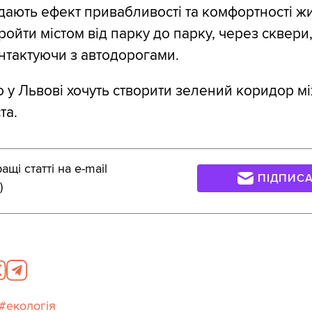
 дають ефект привабливості та комфортності жит
ойти містом від парку до парку, через сквери
нтактуючи з автодорогами.
 у Львові хочуть створити зелений коридор м
та.
щі статті на e-mail
ПІДПИС
)
екологія