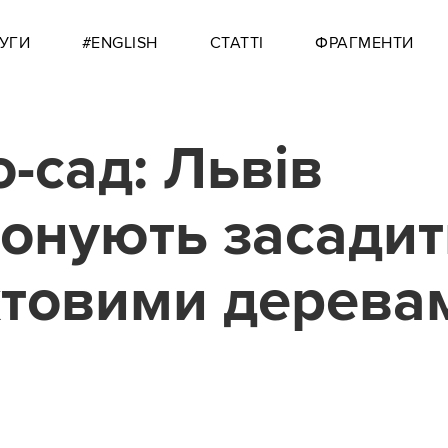
УГИ
#ENGLISH
СТАТТІ
ФРАГМЕНТИ
о-сад: Львів
онують засадит
товими дерева