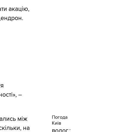
ти акацію,
дендрон.
тя
ості», –
Погода
чались між
Київ
скільки, на
волог.: