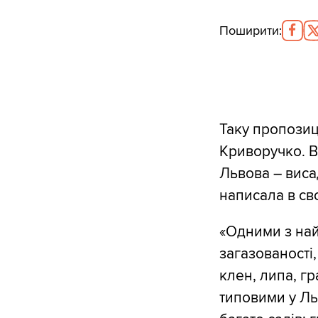
Поширити
:
Таку пропозиц
Криворучко. 
Львова – виса
написала в св
«Одними з най
загазованості,
клен, липа, г
типовими у Льв