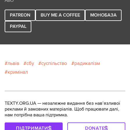
АБО
PATREON
BUY ME A COFFEE
МОНОБАЗА
PAYPAL
львів
сбу
суспільство
радикалізм
кримінал
TEXTY.ORG.UA — незалежне видання без навʼязливої
реклами й замовних матеріалів. Щоб працювати далі,
нам потрібна ваша підтримка.
ПІДТРИМАТИ
DONATE