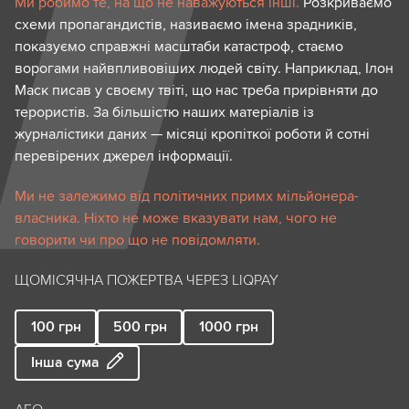
Ми робимо те, на що не наважуються інші.
Розкриваємо
схеми пропагандистів, називаємо імена зрадників,
показуємо справжні масштаби катастроф, стаємо
ворогами найвпливовіших людей світу. Наприклад, Ілон
Маск писав у своєму твіті, що нас треба прирівняти до
терористів. За більшістю наших матеріалів із
журналістики даних — місяці кропіткої роботи й сотні
перевірених джерел інформації.
Ми не залежимо від політичних примх мільйонера-
власника. Ніхто не може вказувати нам, чого не
говорити чи про що не повідомляти.
ЩОМІСЯЧНА ПОЖЕРТВА ЧЕРЕЗ LIQPAY
100
грн
500
грн
1000
грн
Інша сума