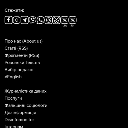
Стежити:
UA
EN
Про нас
(About us)
Статті
(RSS)
Фрагменти
(RSS)
Розсилки Текстів
Вибір редакції
#English
Журналістика даних
Послуги
Фальшиві соціологи
Дезінформація
Disinfomonitor
Інтернам