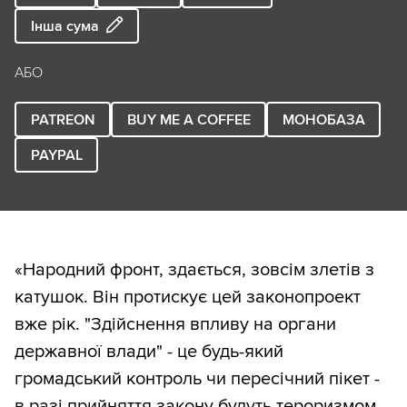
Інша сума
АБО
PATREON
BUY ME A COFFEE
МОНОБАЗА
PAYPAL
«Народний фронт, здається, зовсім злетів з
катушок. Він протискує цей законопроект
вже рік. "Здійснення впливу на органи
державної влади" - це будь-який
громадський контроль чи пересічний пікет -
в разі прийняття закону будуть тероризмом.