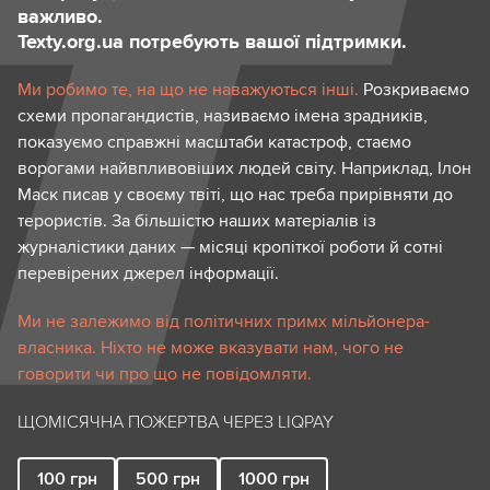
важливо.
Texty.org.ua потребують вашої підтримки.
Ми робимо те, на що не наважуються інші.
Розкриваємо
схеми пропагандистів, називаємо імена зрадників,
показуємо справжні масштаби катастроф, стаємо
ворогами найвпливовіших людей світу. Наприклад, Ілон
Маск писав у своєму твіті, що нас треба прирівняти до
терористів. За більшістю наших матеріалів із
журналістики даних — місяці кропіткої роботи й сотні
перевірених джерел інформації.
Ми не залежимо від політичних примх мільйонера-
власника. Ніхто не може вказувати нам, чого не
говорити чи про що не повідомляти.
ЩОМІСЯЧНА ПОЖЕРТВА ЧЕРЕЗ LIQPAY
100
грн
500
грн
1000
грн