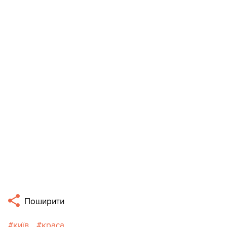
Поширити
київ
краса