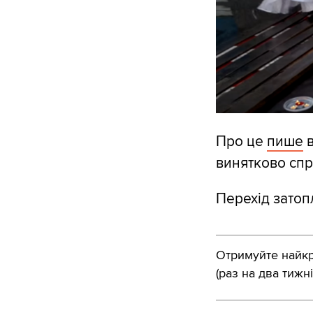
Про це
пише
в
винятково спр
Перехід затоп
Отримуйте найкра
(раз на два тижні