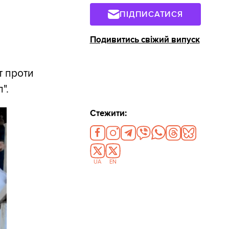
ПІДПИСАТИСЯ
Подивитись свіжий випуск
т проти
".
Стежити:
UA
EN