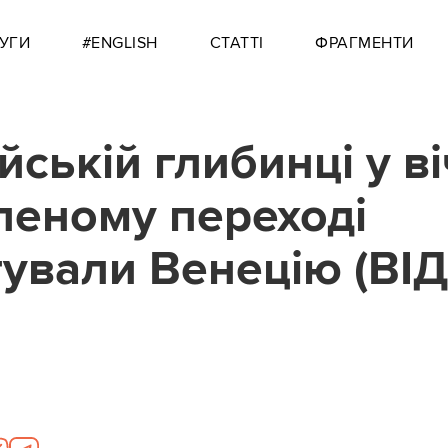
УГИ
#ENGLISH
СТАТТІ
ФРАГМЕНТИ
йській глибинці у в
леному переході
ували Венецію (ВІ