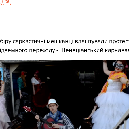
Сибіру саркастичні мешканці влаштували протес
ідземного переходу - "Венеціанський карнавал