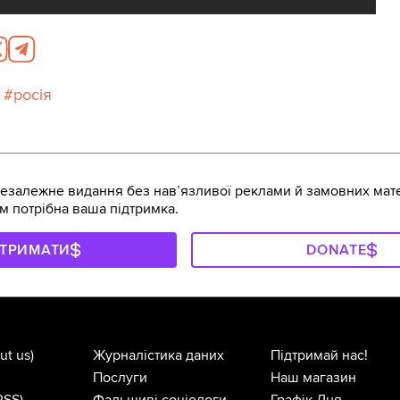
росія
залежне видання без навʼязливої реклами й замовних мате
м потрібна ваша підтримка.
ДТРИМАТИ
DONATE
ut us)
Журналістика даних
Підтримай нас!
Послуги
Наш магазин
RSS)
Фальшиві соціологи
Графік Дня