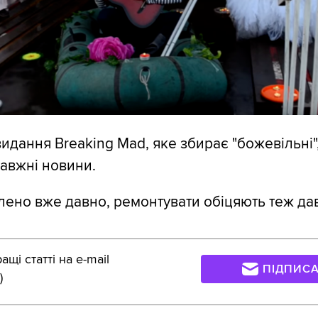
идання Breaking Mad, яке збирає "божевільні"
авжні новини.
лено вже давно, ремонтувати обіцяють теж да
щі статті на e-mail
ПІДПИС
)