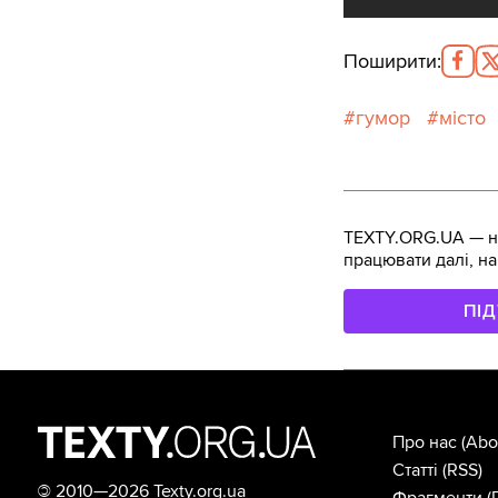
Поширити
:
гумор
місто
TEXTY.ORG.UA — не
працювати далі, на
ПІ
Про нас
(Abo
Статті
(RSS)
©
2010—2026 Texty.org.ua
Фрагменти
(