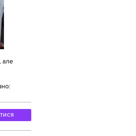
, але
вно:
АТИСЯ