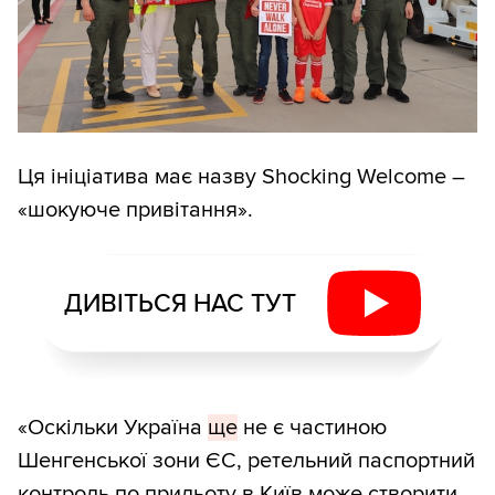
Ця ініціатива має назву Shocking Welcome –
«шокуюче привітання».
ДИВІТЬСЯ НАС ТУТ
«Оскільки Україна
ще
не є частиною
Шенгенської зони ЄС, ретельний паспортний
контроль по прильоту в Київ може створити