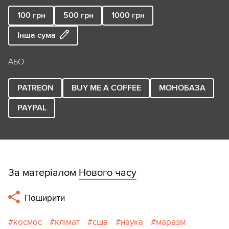
100
грн
500
грн
1000
грн
Інша сума
АБО
PATREON
BUY ME A COFFEE
МОНОБАЗА
PAYPAL
За матеріалом
Нового часу
Поширити
космос
клімат
сша
наука
маразм