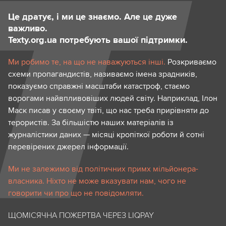
Це дратує, і ми це знаємо. Але це дуже
важливо.
Texty.org.ua потребують вашої підтримки.
Ми робимо те, на що не наважуються інші.
Розкриваємо
схеми пропагандистів, називаємо імена зрадників,
показуємо справжні масштаби катастроф, стаємо
ворогами найвпливовіших людей світу. Наприклад, Ілон
Маск писав у своєму твіті, що нас треба прирівняти до
терористів. За більшістю наших матеріалів із
журналістики даних — місяці кропіткої роботи й сотні
перевірених джерел інформації.
Ми не залежимо від політичних примх мільйонера-
власника. Ніхто не може вказувати нам, чого не
говорити чи про що не повідомляти.
ЩОМІСЯЧНА ПОЖЕРТВА ЧЕРЕЗ LIQPAY