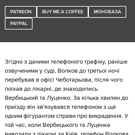
PATREON
BUY ME A COFFEE
МОНОБАЗА
PAYPAL
Згідно з даними телефоного трафіку, раніше
озвученими у суді, Волков до третьої ночі
перебував в офісі Чеботарьова, після чого
поїхав до лікарні, де знаходились
Вербицький та Луценко. За кілька хвилин до
приїзду він зв'язувався телефоном з ще
одним фігурантом справи про викрадення. У
той час, коли Вербицького та Луценка
вивозили з лікарні за Київ, телефон Волкова