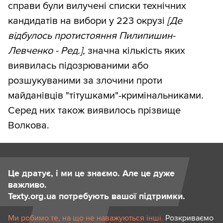
справи були вилучені списки технічних
кандидатів на вибори у 223 окрузі
[Де
відбулось протистояння Пилипишин-
Левченко - Ред.]
, значна кількість яких
виявилась підозрюваними або
розшукуваними за злочини проти
майданівців "тітушками"-кримінальниками.
Серед них також виявилось прізвище
Волкова.
Це дратує, і ми це знаємо. Але це дуже
важливо.
Texty.org.ua потребують вашої підтримки.
Ми робимо те, на що не наважуються інші.
Розкриваємо