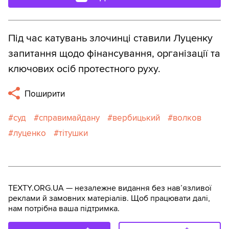
Під час катувань злочинці ставили Луценку
запитання щодо фінансування, організації та
ключових осіб протестного руху.
Поширити
суд
справимайдану
вербицький
волков
луценко
тітушки
TEXTY.ORG.UA — незалежне видання без навʼязливої
реклами й замовних матеріалів. Щоб працювати далі,
нам потрібна ваша підтримка.