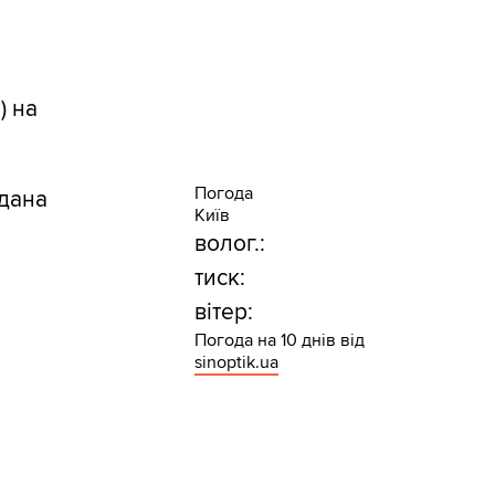
) на
Погода
гдана
Київ
волог.:
тиск:
вітер:
Погода на 10 днів від
sinoptik.ua