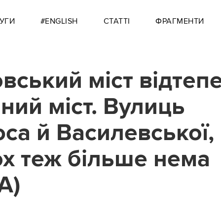
УГИ
#ENGLISH
СТАТТІ
ФРАГМЕНТИ
вський міст відтепе
чний міст. Вулиць
са й Василевської,
ох теж більше нема
А)