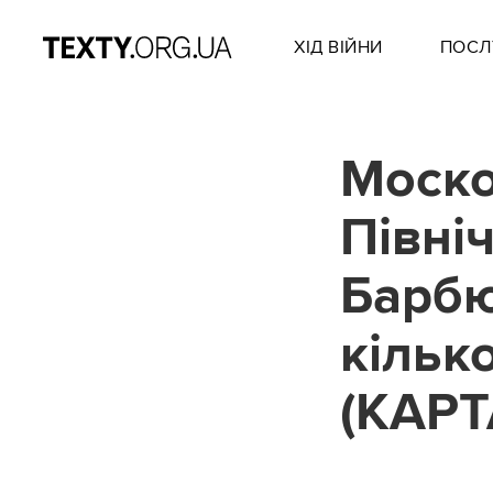
ХІД ВІЙНИ
ПОСЛ
Моско
Півні
Барбю
кільк
(КАРТ