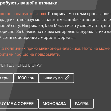
отребують вашої підтримки.
 що не наважуються інші.
Розкриваємо схеми пропагандист
зрадників, показуємо справжні масштаби катастроф, ста
дей світу. Наприклад, Ілон Маск писав у своєму твіті, що
ористів. За більшістю наших матеріалів із журналістики да
й сотні перевірених джерел інформації.
ід політичних примх мільйонера-власника. Ніхто не може
рити чи про що не повідомляти.
ЕРТВА ЧЕРЕЗ LIQPAY
0
грн
1000
грн
Інша сума
UY ME A COFFEE
МОНОБАЗА
PAYPAL