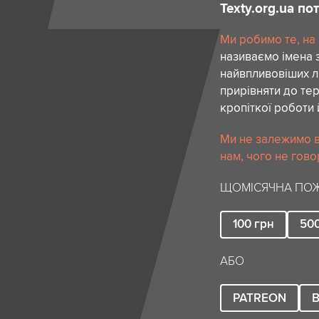
Texty.org.ua п
Ми робимо те, на
називаємо імена 
найвпливовіших лю
прирівняти до тер
кропіткої роботи 
Ми не залежимо в
нам, чого не гово
ЩОМІСЯЧНА ПОЖ
100
грн
50
АБО
PATREON
B