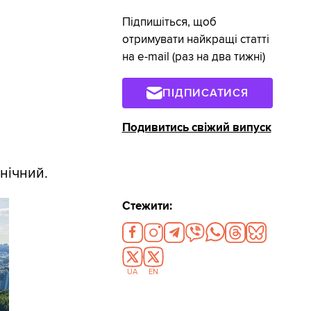
Підпишіться, щоб
отримувати найкращі статті
на e-mail (раз на два тижні)
ПІДПИСАТИСЯ
Подивитись свіжий випуск
нічний.
Стежити:
UA
EN