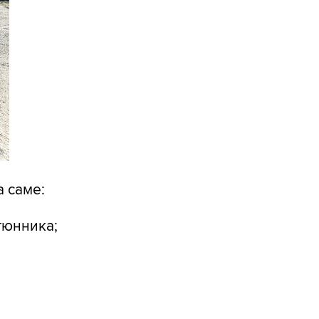
а саме:
тюнника;