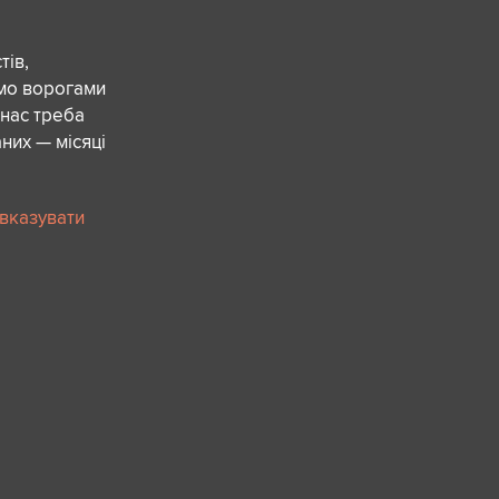
ів,
ємо ворогами
 нас треба
них — місяці
 вказувати