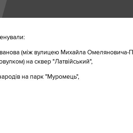
енували:
Іванова (між вулицею Михайла Омеляновича-П
вулком) на сквер "Латвійський",
ародів на парк "Муромець",