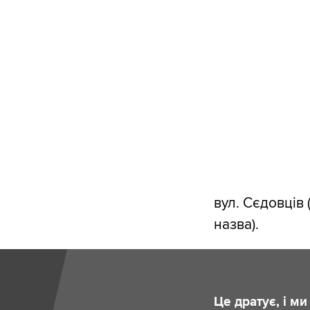
вул. Сєдовців
назва).
Це дратує, і м