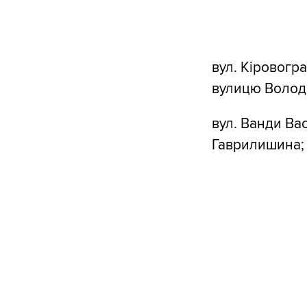
вул. Кіровогр
вулицю Волод
вул. Ванди Ва
Гаврилишина;