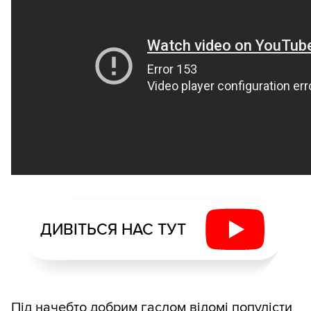
ДИВІТЬСЯ НАС ТУТ
Під начебто добрим гаслом відомі популісти