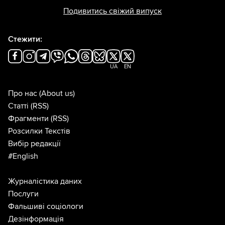
Подивитись свіжий випуск
Стежити:
UA
EN
Про нас
(About us)
Статті
(RSS)
Фрагменти
(RSS)
Розсилки Текстів
Вибір редакції
#English
Журналістика даних
Послуги
Фальшиві соціологи
Дезінформація