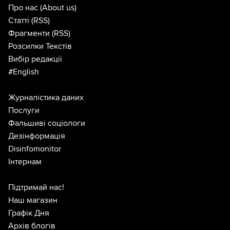
Про нас
(About us)
Статті
(RSS)
Фрагменти
(RSS)
Розсилки Текстів
Вибір редакції
#English
Журналістика даних
Послуги
Фальшиві соціологи
Дезінформація
Disinfomonitor
Інтернам
Підтримай нас!
Наш магазин
Графік Дня
Архів блогів