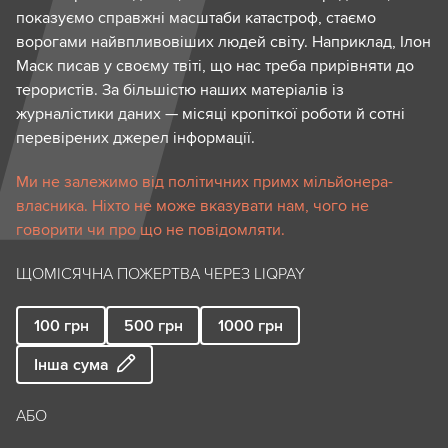
показуємо справжні масштаби катастроф, стаємо
ворогами найвпливовіших людей світу. Наприклад, Ілон
Маск писав у своєму твіті, що нас треба прирівняти до
терористів. За більшістю наших матеріалів із
журналістики даних — місяці кропіткої роботи й сотні
перевірених джерел інформації.
Ми не залежимо від політичних примх мільйонера-
власника. Ніхто не може вказувати нам, чого не
говорити чи про що не повідомляти.
ЩОМІСЯЧНА ПОЖЕРТВА ЧЕРЕЗ LIQPAY
100
грн
500
грн
1000
грн
Інша сума
АБО