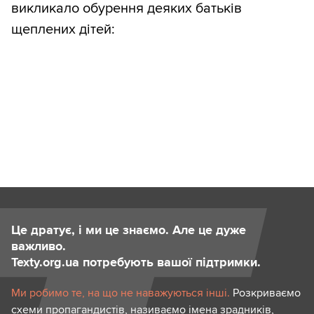
викликало обурення деяких батьків
щеплених дітей:
Це дратує, і ми це знаємо. Але це дуже
важливо.
Texty.org.ua потребують вашої підтримки.
Ми робимо те, на що не наважуються інші.
Розкриваємо
схеми пропагандистів, називаємо імена зрадників,