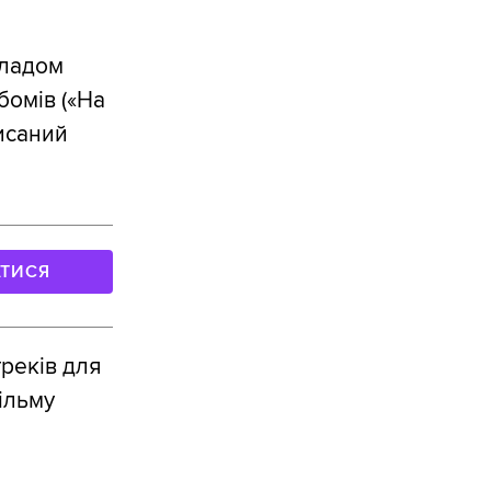
Владом
бомів («На
писаний
АТИСЯ
реків для
ільму