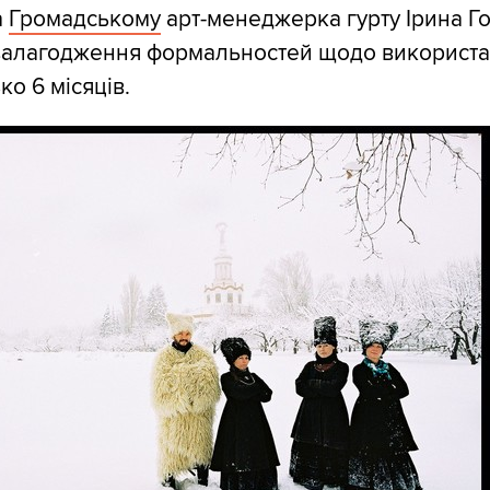
а
Громадському
арт-менеджерка гурту Ірина Г
 залагодження формальностей щодо використа
о 6 місяців.