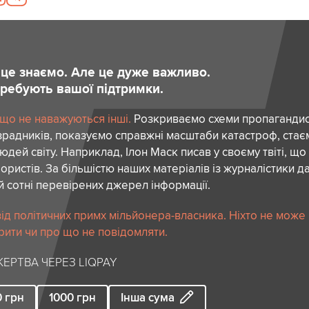
и це знаємо. Але це дуже важливо.
отребують вашої підтримки.
 що не наважуються інші.
Розкриваємо схеми пропагандист
зрадників, показуємо справжні масштаби катастроф, ста
дей світу. Наприклад, Ілон Маск писав у своєму твіті, що
ористів. За більшістю наших матеріалів із журналістики да
й сотні перевірених джерел інформації.
ід політичних примх мільйонера-власника. Ніхто не може
рити чи про що не повідомляти.
ЕРТВА ЧЕРЕЗ LIQPAY
0
грн
1000
грн
Інша сума