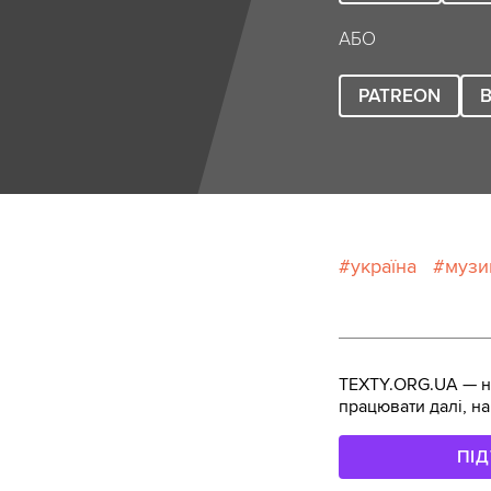
АБО
PATREON
B
україна
музи
TEXTY.ORG.UA — не
працювати далі, на
ПІ