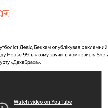
утболіст Девід Бекхем опублікував рекламний
ду House 99, в якому звучить композиція Sho 
гурту «ДахаБраха».