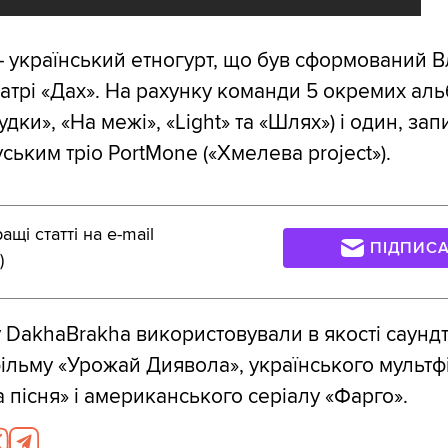
 український етногурт, що був сформований 
еатрі «Дах». На рахунку команди 5 окремих аль
удки», «На межі», «Light» та «Шлях») і один, за
ським тріо PortMone («Хмелева project»).
щі статті на e-mail
ПІДПИС
)
 DakhaBrakha використовували в якості саундт
ільму «Урожай Диявола», українського мультф
 пісня» і американського серіалу «Фарго».