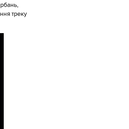
орбань,
ння треку