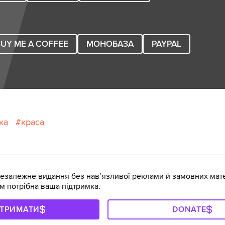
UY ME A COFFEE
МОНОБАЗА
PAYPAL
ка
краса
залежне видання без навʼязливої реклами й замовних мате
м потрібна ваша підтримка.
ДТРИМАТИ
DONATE