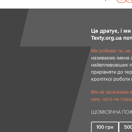
Це дратує, і м
Texty.org.ua п
Ми робимо те, на
називаємо імена 
найвпливовіших лю
прирівняти до тер
кропіткої роботи 
Ми не залежимо в
нам, чого не гово
ЩОМІСЯЧНА ПОЖ
100
грн
50