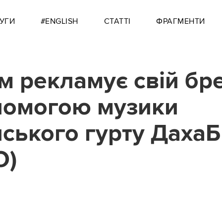
УГИ
#ENGLISH
СТАТТІ
ФРАГМЕНТИ
м рекламує свій бр
помогою музики
нського гурту Даха
О)