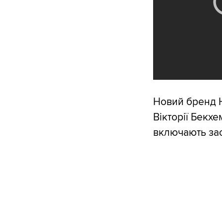
Новий бренд H
Вікторії Бекхе
включають зас