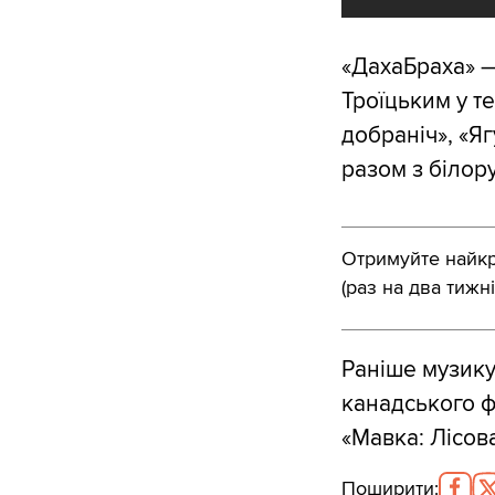
«ДахаБраха» —
Троїцьким у т
добраніч», «Яг
разом з білору
Отримуйте найкра
(раз на два тижні
Раніше музику
канадського ф
«Мавка: Лісова
Поширити
: