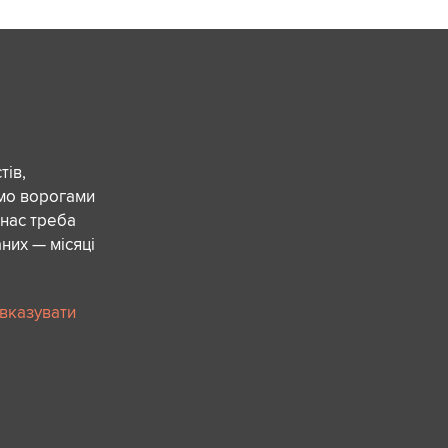
ів,
ємо ворогами
 нас треба
них — місяці
 вказувати