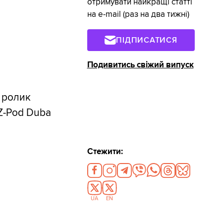
отримувати найкращі статті
на e-mail (раз на два тижні)
ПІДПИСАТИСЯ
Подивитись свіжий випуск
 ролик
Z-Pod Duba
Стежити:
UA
EN