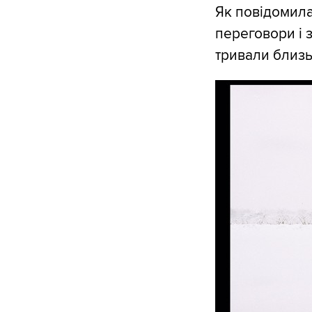
Як повідомил
переговори і
тривали близьк