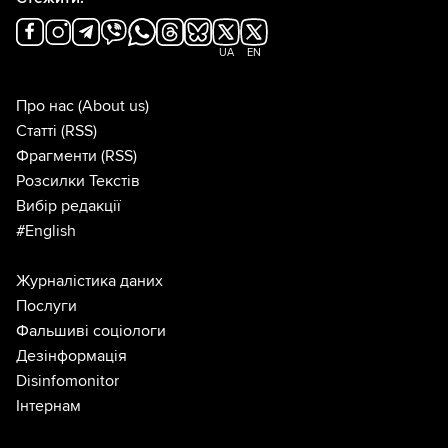
UA
EN
Про нас
(About us)
Статті
(RSS)
Фрагменти
(RSS)
Розсилки Текстів
Вибір редакції
#English
Журналістика даних
Послуги
Фальшиві соціологи
Дезінформація
Disinfomonitor
Інтернам