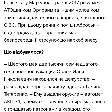
Конфлікт у Маріуполі травні 2017 року між
АТОшником Орловим та іншим чоловіком
закінчився для одного лікарнею, для іншого
СІЗО. При цьому речник поліції Аброськін
підтверджує, що поранений має
безпосередній стосунок до наркобізнесу.
Що відбувалося?
– Шестого мая две тысячи семнадцатого
года военнослужащий Орлов Илья
Николаевич находился на дежурстве, –
розповідає
версію захисту адвокат Галина
Титаренко. – Ему выдали оружие – автомат
АКС-74, к нему он получил четыре магазина
с тридцатью патронами в каждом, сто