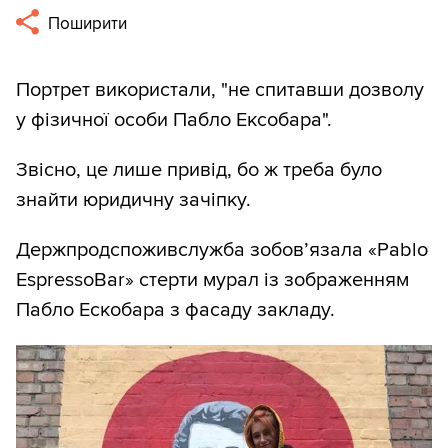
Поширити
Портрет використали, "не спитавши дозволу
у фізичної особи Пабло Ексобара".
Звісно, це лише привід, бо ж треба було
знайти юридичну зачіпку.
Держпродспоживслужба зобов’язала «Pablo
EspressoBar» стерти мурал із зображенням
Пабло Ескобара з фасаду закладу.