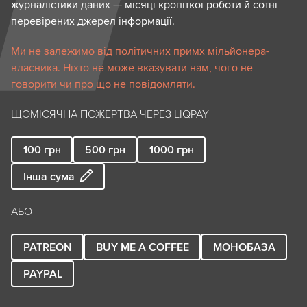
журналістики даних — місяці кропіткої роботи й сотні
перевірених джерел інформації.
Ми не залежимо від політичних примх мільйонера-
власника. Ніхто не може вказувати нам, чого не
говорити чи про що не повідомляти.
ЩОМІСЯЧНА ПОЖЕРТВА ЧЕРЕЗ LIQPAY
100
грн
500
грн
1000
грн
Інша сума
АБО
PATREON
BUY ME A COFFEE
МОНОБАЗА
PAYPAL