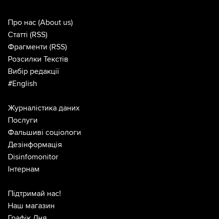
Про нас
(About us)
Статті
(RSS)
Фрагменти
(RSS)
Розсилки Текстів
Вибір редакції
#English
Журналістика даних
Послуги
Фальшиві соціологи
Дезінформація
Disinfomonitor
Інтернам
Підтримай нас!
Наш магазин
Графік Дня