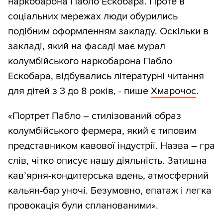
наркобарона Пабло Ескобара. Проте в
соціальних мережах люди обурились
подібним оформленням закладу. Оскільки в
закладі, який на фасаді має мурал
колумбійського наркобарона Пабло
Ескобара, відбувались літературні читання
для дітей з 3 до 8 років, - пише
Хмарочос
.
«Портрет Пабло – стилізований образ
колумбійського фермера, який є типовим
представником кавової індустрії. Назва – гра
слів, чітко описує нашу діяльність. Затишна
кав’ярня-кондитерська вдень, атмосферний
кальян-бар уночі. Безумовно, епатаж і легка
провокація були спланованими».