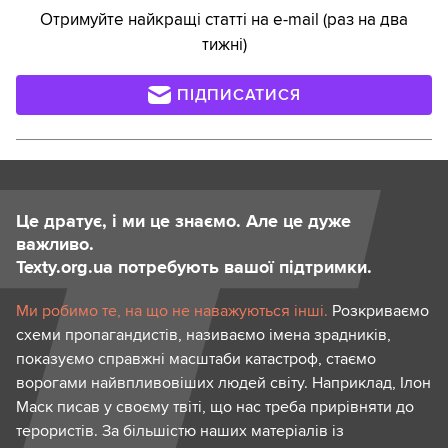
Отримуйте найкращі статті на e-mail (раз на два
тижні)
ПІДПИСАТИСЯ
Це дратує, і ми це знаємо. Але це дуже
важливо.
Texty.org.ua потребують вашої підтримки.
Ми робимо те, на що не наважуються інші.
Розкриваємо
схеми пропагандистів, називаємо імена зрадників,
показуємо справжні масштаби катастроф, стаємо
ворогами найвпливовіших людей світу. Наприклад, Ілон
Маск писав у своєму твіті, що нас треба прирівняти до
терористів. За більшістю наших матеріалів із