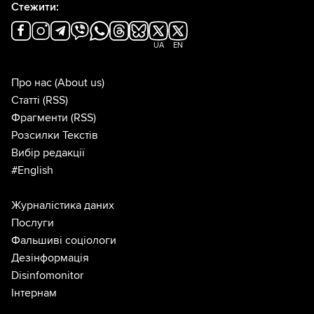
Стежити:
UA
EN
Про нас
(About us)
Статті
(RSS)
Фрагменти
(RSS)
Розсилки Текстів
Вибір редакції
#English
Журналістика даних
Послуги
Фальшиві соціологи
Дезінформація
Disinfomonitor
Інтернам