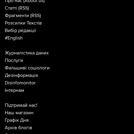
Про нас
(About us)
Статті
(RSS)
Фрагменти
(RSS)
Розсилки Текстів
Вибір редакції
#English
Журналістика даних
Послуги
Фальшиві соціологи
Дезінформація
Disinfomonitor
Інтернам
Підтримай нас!
Наш магазин
Графік Дня
Архів блогів