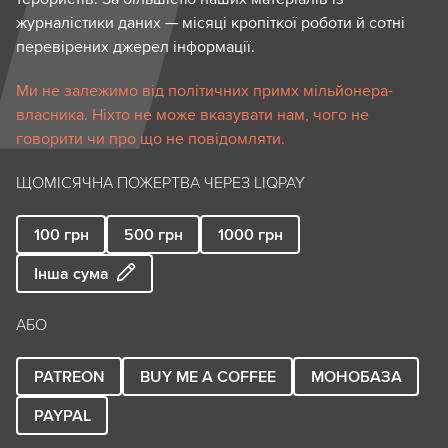
журналістики даних — місяці кропіткої роботи й сотні
перевірених джерел інформації.
Ми не залежимо від політичних примх мільйонера-
власника. Ніхто не може вказувати нам, чого не
говорити чи про що не повідомляти.
ЩОМІСЯЧНА ПОЖЕРТВА ЧЕРЕЗ LIQPAY
100
грн
500
грн
1000
грн
Інша сума
АБО
PATREON
BUY ME A COFFEE
МОНОБАЗА
PAYPAL