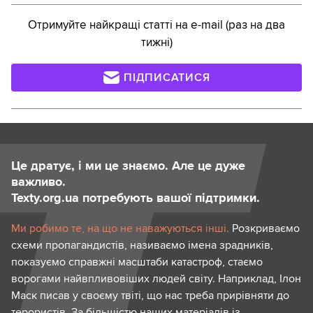
Отримуйте найкращі статті на e-mail (раз на два
тижні)
ПІДПИСАТИСЯ
Це дратує, і ми це знаємо. Але це дуже
важливо.
Texty.org.ua потребують вашої підтримки.
Ми робимо те, на що не наважуються інші.
Розкриваємо
схеми пропагандистів, називаємо імена зрадників,
показуємо справжні масштаби катастроф, стаємо
ворогами найвпливовіших людей світу. Наприклад, Ілон
Маск писав у своєму твіті, що нас треба прирівняти до
терористів. За більшістю наших матеріалів із