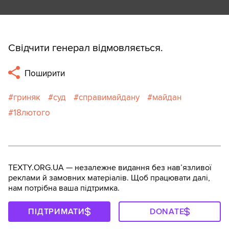
Свідчити генерал відмовляється.
Поширити
гриняк
суд
справимайдану
майдан
18лютого
TEXTY.ORG.UA — незалежне видання без навʼязливої
реклами й замовних матеріалів. Щоб працювати далі,
нам потрібна ваша підтримка.
ПІДТРИМАТИ
DONATE