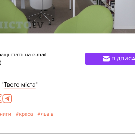
щі статті на e-mail
ПІДПИС
)
 "
Твого міста
"
ниги
краса
львів