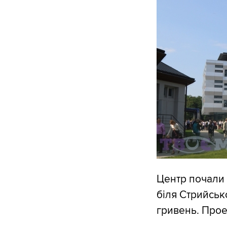
Центр почали б
біля Стрийськ
гривень. Прое