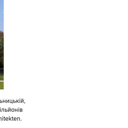
ьницькій,
ільйонів
itekten.