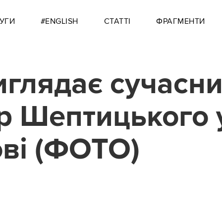
УГИ
#ENGLISH
СТАТТІ
ФРАГМЕНТИ
иглядає сучасн
р Шептицького 
ві (ФОТО)