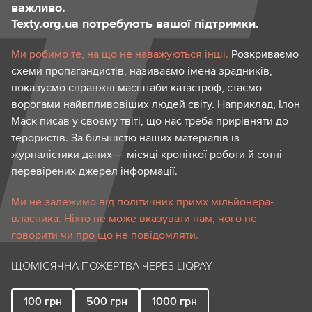
важливо.
Texty.org.ua потребують вашої підтримки.
Ми робимо те, на що не наважуються інші.
Розкриваємо
схеми пропагандистів, називаємо імена зрадників,
показуємо справжні масштаби катастроф, стаємо
ворогами найвпливовіших людей світу. Наприклад, Ілон
Маск писав у своєму твіті, що нас треба прирівняти до
терористів. За більшістю наших матеріалів із
журналістики даних — місяці кропіткої роботи й сотні
перевірених джерел інформації.
Ми не залежимо від політичних примх мільйонера-
власника. Ніхто не може вказувати нам, чого не
говорити чи про що не повідомляти.
ЩОМІСЯЧНА ПОЖЕРТВА ЧЕРЕЗ LIQPAY
100
грн
500
грн
1000
грн