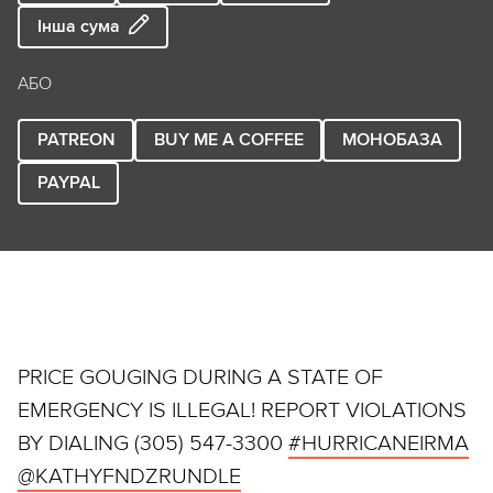
Інша сума
АБО
PATREON
BUY ME A COFFEE
МОНОБАЗА
PAYPAL
PRICE GOUGING DURING A STATE OF
EMERGENCY IS ILLEGAL! REPORT VIOLATIONS
BY DIALING (305) 547-3300
#HURRICANEIRMA
@KATHYFNDZRUNDLE