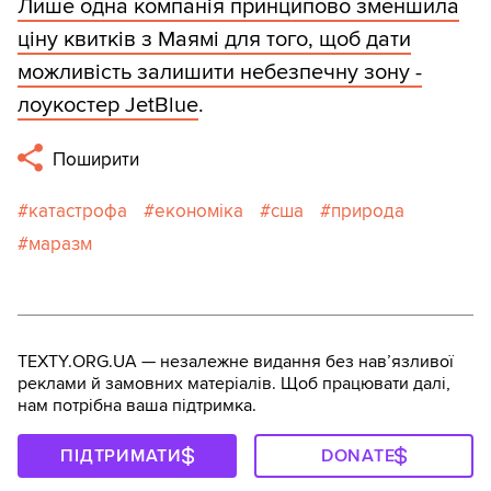
Лише одна компанія принципово зменшила
ціну квитків з Маямі для того, щоб дати
можливість залишити небезпечну зону -
лоукостер JetBlue
.
Поширити
катастрофа
економіка
сша
природа
маразм
TEXTY.ORG.UA — незалежне видання без навʼязливої
реклами й замовних матеріалів. Щоб працювати далі,
нам потрібна ваша підтримка.
ПІДТРИМАТИ
DONATE