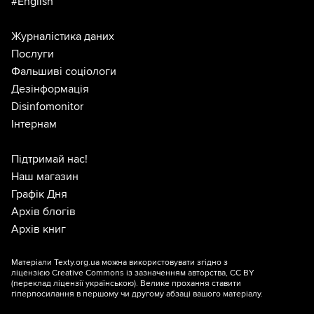
#English
Журналістика даних
Послуги
Фальшиві соціологи
Дезінформація
Disinfomonitor
Інтернам
Підтримай нас!
Наш магазин
Графік Дня
Архів блогів
Архів книг
Матеріали Texty.org.ua можна використовувати згідно з
ліцензією
Creative Commons із зазначенням авторства, CC BY
(переклад ліцензії
українською
). Велике прохання ставити
гіперпосилання в першому чи другому абзаці вашого матеріалу.