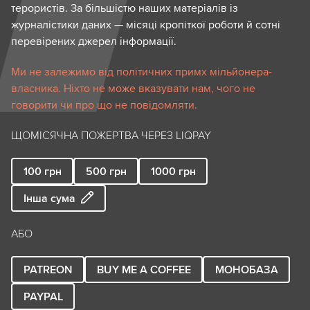
терористів. За більшістю наших матеріалів із
журналістики даних — місяці кропіткої роботи й сотні
перевірених джерел інформації.
Ми не залежимо від політичних примх мільйонера-
власника. Ніхто не може вказувати нам, чого не
говорити чи про що не повідомляти.
ЩОМІСЯЧНА ПОЖЕРТВА ЧЕРЕЗ LIQPAY
100
грн
500
грн
1000
грн
Інша сума
АБО
PATREON
BUY ME A COFFEE
МОНОБАЗА
PAYPAL