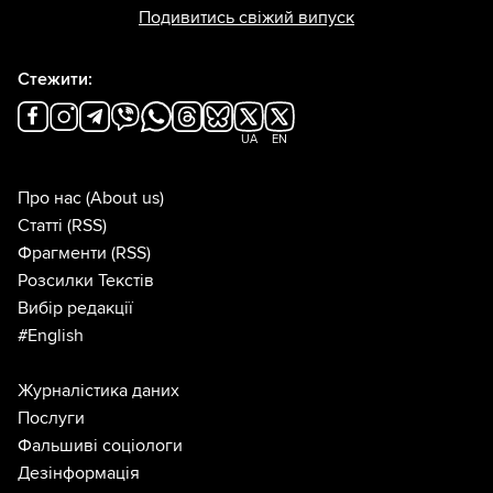
Подивитись свіжий випуск
Стежити:
UA
EN
Про нас
(About us)
Статті
(RSS)
Фрагменти
(RSS)
Розсилки Текстів
Вибір редакції
#English
Журналістика даних
Послуги
Фальшиві соціологи
Дезінформація