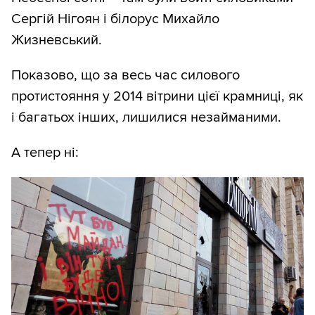
Сергій Нігоян і білорус Михайло
Жизневський.
Показово, що за весь час силового
протистояння у 2014 вітрини цієї крамниці, як
і багатьох інших, лишилися незайманими.
А тепер ні: