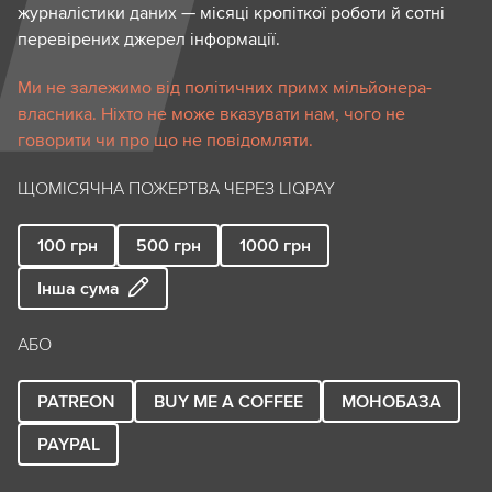
журналістики даних — місяці кропіткої роботи й сотні
перевірених джерел інформації.
Ми не залежимо від політичних примх мільйонера-
власника. Ніхто не може вказувати нам, чого не
говорити чи про що не повідомляти.
ЩОМІСЯЧНА ПОЖЕРТВА ЧЕРЕЗ LIQPAY
100
грн
500
грн
1000
грн
Інша сума
АБО
PATREON
BUY ME A COFFEE
МОНОБАЗА
PAYPAL