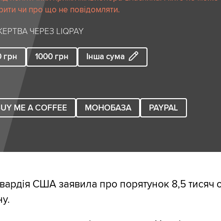
рити чи про що не повідомляти.
ЕРТВА ЧЕРЕЗ LIQPAY
0
грн
1000
грн
Інша сума
UY ME A COFFEE
МОНОБАЗА
PAYPAL
вардія США заявила про порятунок 8,5 тисяч о
у.