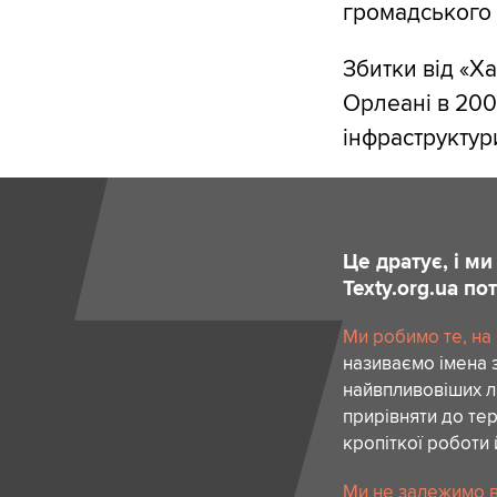
громадського 
Збитки від «Х
Орлеані в 200
інфраструктур
Це дратує, і м
Texty.org.ua п
Ми робимо те, на
називаємо імена 
найвпливовіших лю
прирівняти до тер
кропіткої роботи 
Ми не залежимо в