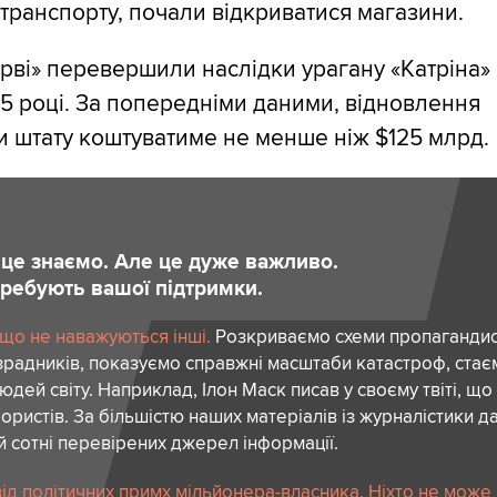
транспорту, почали відкриватися магазини.
арві» перевершили наслідки урагану «Катріна»
5 році. За попередніми даними, відновлення
и штату коштуватиме не менше ніж $125 млрд.
и це знаємо. Але це дуже важливо.
отребують вашої підтримки.
 що не наважуються інші.
Розкриваємо схеми пропагандист
зрадників, показуємо справжні масштаби катастроф, ста
дей світу. Наприклад, Ілон Маск писав у своєму твіті, що
ористів. За більшістю наших матеріалів із журналістики да
й сотні перевірених джерел інформації.
ід політичних примх мільйонера-власника. Ніхто не може