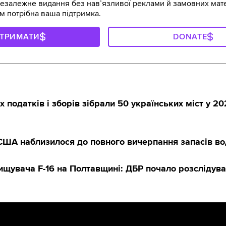
залежне видання без навʼязливої реклами й замовних мате
м потрібна ваша підтримка.
ДТРИМАТИ
DONATE
х податків і зборів зібрали 50 українських міст у 20
 США наблизилося до повного вичерпання запасів в
ищувача F-16 на Полтавщині: ДБР почало розслідув