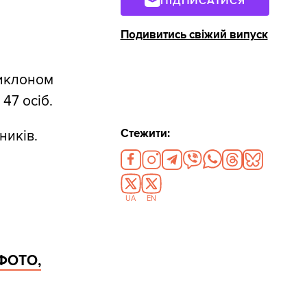
ПІДПИСАТИСЯ
Подивитись свіжий випуск
циклоном
47 осіб.
Стежити:
ників.
UA
EN
(ФОТО,