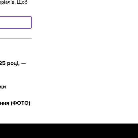
ріалів. Щоб
25 році, —
оди
ання (ФОТО)