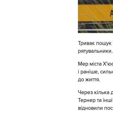
Триває пошук 
рятувальники.
Мер міста Х'ю
і раніше, сил
до життя.
Через кілька д
Тернер та інші
відновили пос