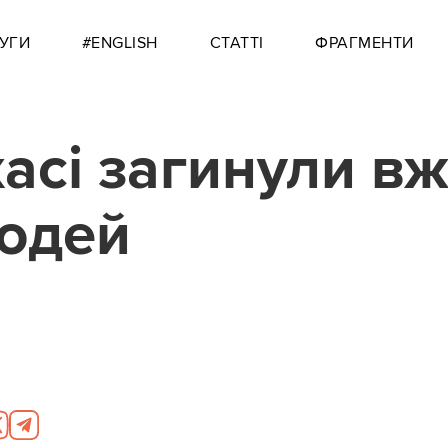
УГИ
#ENGLISH
СТАТТІ
ФРАГМЕНТИ
хасі загинули в
юдей