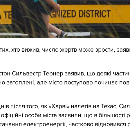
тих, хто вижив, число жертв може зрости, зая
стон Сильвестр Тернер заявив, що деякі частин
ьно затоплені, але місто поступово починає по
нів після того, як «Харві» налетів на Техас, Си
 офіційні особи міста заявили, що в більшості 
тачання електроенергії, частково відновився 