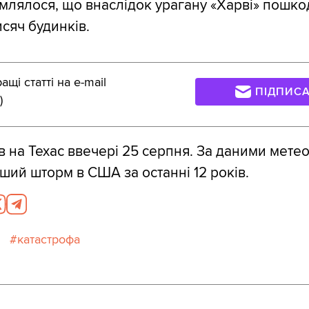
млялося, що внаслідок урагану «Харві» пошк
исяч будинків.
щі статті на e-mail
ПІДПИС
)
в на Техас ввечері 25 серпня. За даними метео
ший шторм в США за останні 12 років.
катастрофа