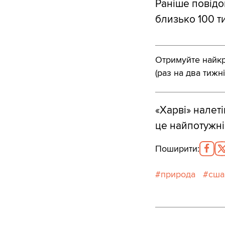
Раніше повідо
близько 100 т
Отримуйте найкра
(раз на два тижні
«Харві» налеті
це найпотужні
Поширити
:
природа
сша