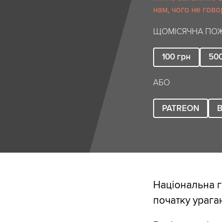
нам, чого не гово
ЩОМІСЯЧНА ПОЖ
100
грн
50
АБО
PATREON
B
Національна г
початку ураган