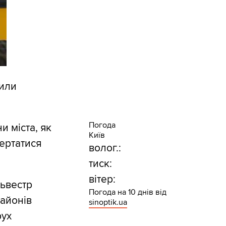
вили
Погода
и міста, як
Київ
вертатися
волог.:
тиск:
вітер:
львестр
Погода на 10 днів від
районів
sinoptik.ua
рух