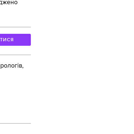
оджено
АТИСЯ
рологів,