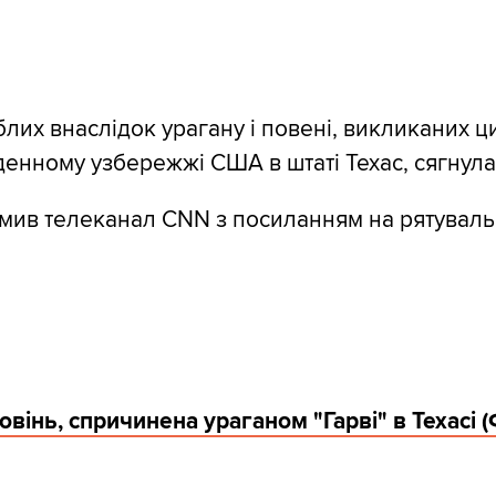
иблих внаслідок урагану і повені, викликаних 
денному узбережжі США в штаті Техас, сягнула 
мив телеканал CNN з посиланням на рятуваль
овінь, спричинена ураганом "Гарві" в Техасі 