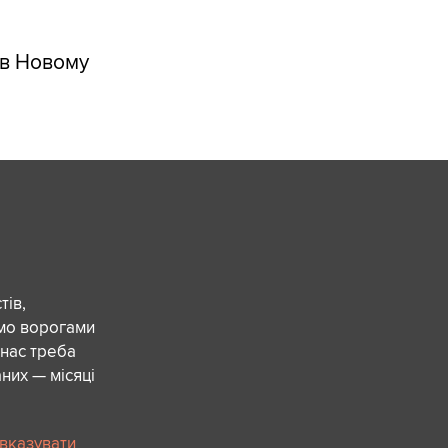
 в Новому
ів,
ємо ворогами
 нас треба
них — місяці
 вказувати