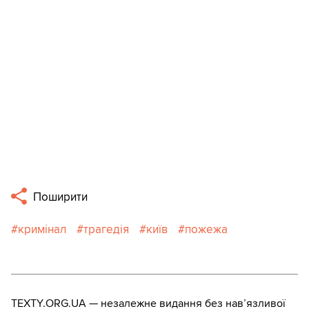
Поширити
кримінал
трагедія
київ
пожежа
TEXTY.ORG.UA — незалежне видання без навʼязливої