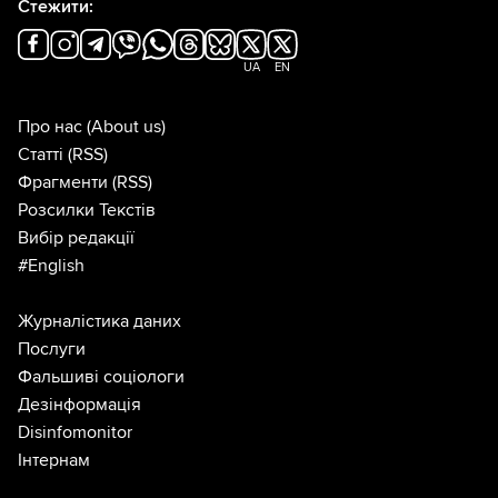
Стежити:
UA
EN
Про нас
(About us)
Статті
(RSS)
Фрагменти
(RSS)
Розсилки Текстів
Вибір редакції
#English
Журналістика даних
Послуги
Фальшиві соціологи
Дезінформація
Disinfomonitor
Інтернам