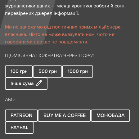
журналістики даних — місяці кропіткої роботи й сотні
перевірених джерел інформації.
Ми не залежимо від політичних примх мільйонера-
власника. Ніхто не може вказувати нам, чого не
говорити чи про що не повідомляти.
ЩОМІСЯЧНА ПОЖЕРТВА ЧЕРЕЗ LIQPAY
100
грн
500
грн
1000
грн
Інша сума
АБО
PATREON
BUY ME A COFFEE
МОНОБАЗА
PAYPAL