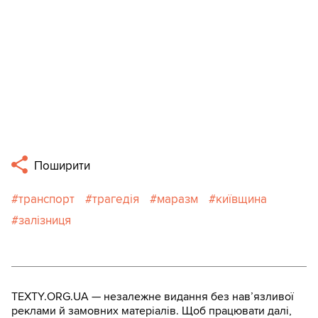
Поширити
транспорт
трагедія
маразм
київщина
залізниця
TEXTY.ORG.UA — незалежне видання без навʼязливої
реклами й замовних матеріалів. Щоб працювати далі,