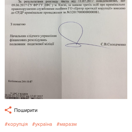
Поширити
корупція
україна
маразм