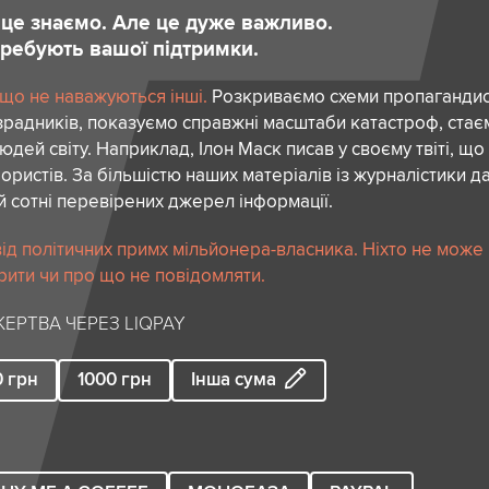
и це знаємо. Але це дуже важливо.
отребують вашої підтримки.
 що не наважуються інші.
Розкриваємо схеми пропагандист
зрадників, показуємо справжні масштаби катастроф, ста
дей світу. Наприклад, Ілон Маск писав у своєму твіті, що
ористів. За більшістю наших матеріалів із журналістики да
й сотні перевірених джерел інформації.
ід політичних примх мільйонера-власника. Ніхто не може
рити чи про що не повідомляти.
ЕРТВА ЧЕРЕЗ LIQPAY
0
грн
1000
грн
Інша сума