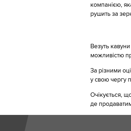
компанією, як
рушить за зер
Везуть кавуни
можливістю п
За різними оц
у свою чергу п
Очікується, щ
де продаватим