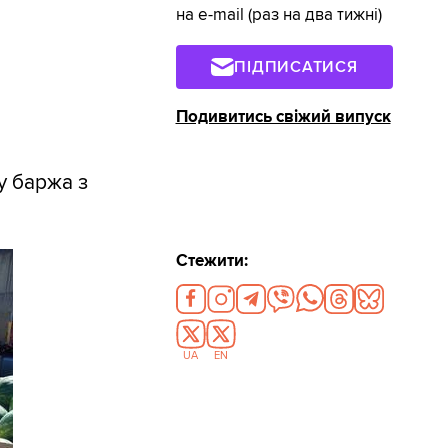
на e-mail (раз на два тижні)
ПІДПИСАТИСЯ
Подивитись свіжий випуск
у баржа з
Стежити:
UA
EN