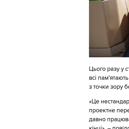
Цього разу у с
всі пам'ятають
з точки зору б
«Це нестанда
проектне пере
давно працюва
кінці», – пові