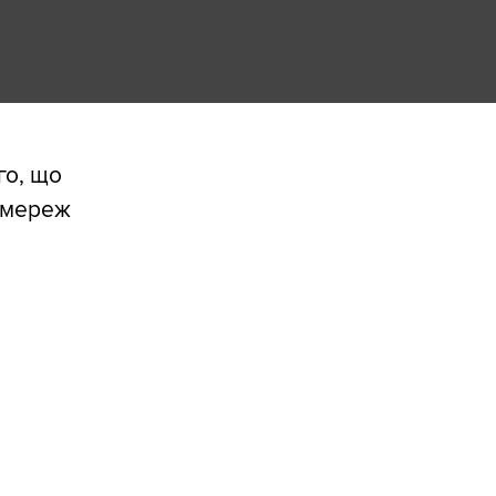
го, що
х мереж