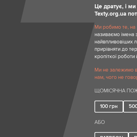
Це дратує, і м
Texty.org.ua п
Ми робимо те, на
називаємо імена 
найвпливовіших лю
прирівняти до тер
кропіткої роботи 
Ми не залежимо в
нам, чого не гово
ЩОМІСЯЧНА ПОЖ
100
грн
50
АБО