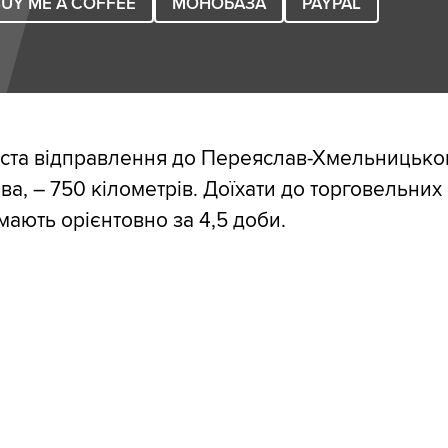
UY ME A COFFEE
МОНОБАЗА
PAYPAL
міста відправлення до Переяслав-Хмельницько
ва, – 750 кілометрів. Доїхати до торговельни
мають орієнтовно за 4,5 доби.