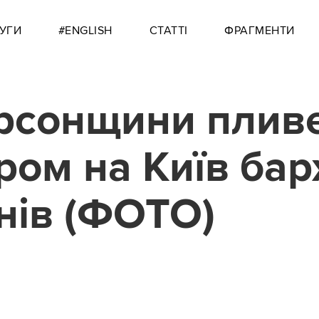
УГИ
#ENGLISH
СТАТТІ
ФРАГМЕНТИ
рсонщини плив
ром на Київ ба
нів (ФОТО)