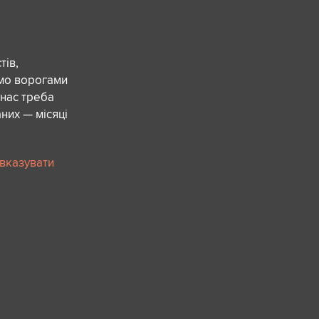
ів,
ємо ворогами
 нас треба
них — місяці
 вказувати