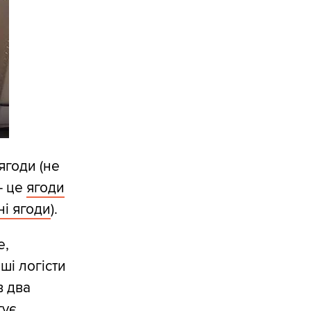
ягоди (не
- це
ягоди
і ягоди
).
е,
ші логісти
в два
тує