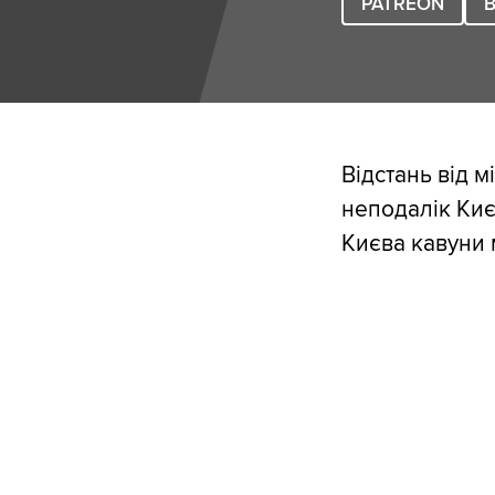
PATREON
B
Відстань від 
неподалік Киє
Києва кавуни 