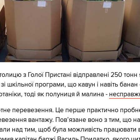
толицю з Голої Пристані відправлені 250 тонн 
 зі шкільної програми, що кавун і навіть банан 
отаніки, тоді як полуниця й малина -
несправжн
ртне перевезення. Це перше практично пробн
везення вантажу. Пов’язане воно з тим, що на
ли над тим, щоб була можливість працювати 
домив капітан баржі Василь Придатко, якого ци