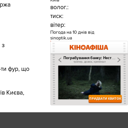
аржа
волог.:
тиск:
вітер:
Погода на 10 днів від
sinoptik.ua
 з
ти фур, що
ів Києва,