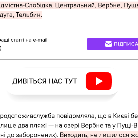
дмістна-Слобідка, Центральний, Вербне, Пущ
дуга, Тельбин.
щі статті на e-mail
ПІДПИС
)
ДИВІТЬСЯ НАС ТУТ
родспоживслужба повідомляла, що в Києві б
 лише два пляжі — на озері Вербне та у Пущі-
ені до заборонених).
Виходить, не лишилося ж