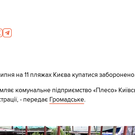
липня на 11 пляжах Києва купатися заборонено
мляє комунальне підприємство «Плесо» Київс
страції, - передає
Громадське
.