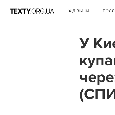
ХІД ВІЙНИ
ПОСЛ
У Ки
купа
чере
(СП