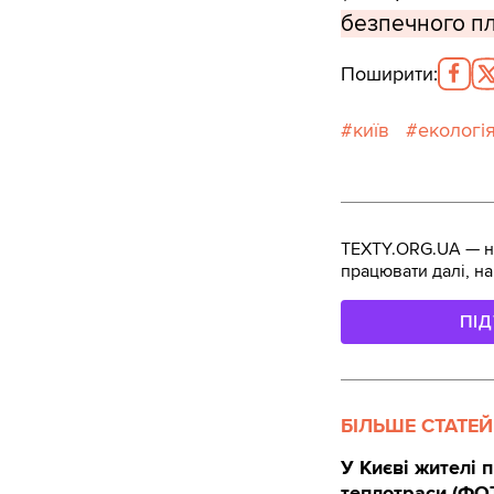
безпечного пл
Поширити
:
київ
екологі
TEXTY.ORG.UA — не
працювати далі, на
ПІ
БІЛЬШЕ СТАТЕЙ
У Києві жителі 
теплотраси (ФО