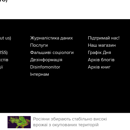
ut us)
Журналістика даних
Підтримай нас!
Послуги
Наш магазин
RSS)
Фальшиві соціологи
Графік Дня
стів
Дезінформація
Архів блогів
ії
Disinfomonitor
Архів книг
Інтернам
Росіяни збирають стабільно високі
врожаї з окупованих територій