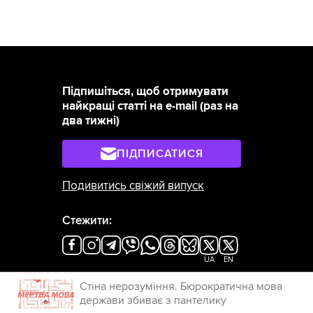
Підпишіться, щоб отримувати
найкращі статті на e-mail (раз на
два тижні)
ПІДПИСАТИСЯ
Подивитись свіжий випуск
Стежити:
UA
EN
×
Стіна нерозуміння. Бюрократична мова
держави збиває з пантелику