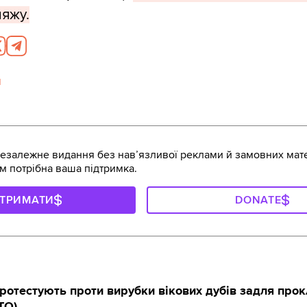
яжу.
я
залежне видання без навʼязливої реклами й замовних мате
м потрібна ваша підтримка.
ДТРИМАТИ
DONATE
протестують проти вирубки вікових дубів задля про
ТО)