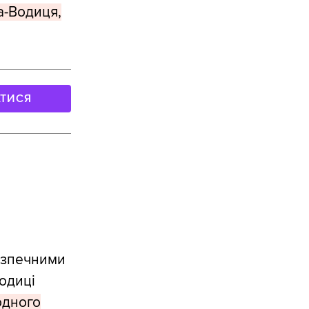
а-Водиця,
АТИСЯ
езпечними
Водиці
одного