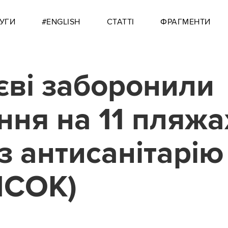
УГИ
#ENGLISH
СТАТТІ
ФРАГМЕНТИ
єві заборонили
ння на 11 пляжа
з антисанітарію
ИСОК)