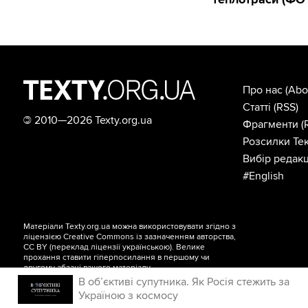
Про нас
(Abo
Статті
(RSS)
©
2010—2026 Texty.org.ua
Фрагменти
(
Розсилки Тек
Вибір редакц
#English
Матеріали Texty.org.ua можна використовувати згідно з
ліцензією
Creative Commons із зазначенням авторства,
CC BY
(переклад ліцензії
українською
). Велике
прохання ставити гіперпосилання в першому чи
другому абзаці вашого матеріалу.
В об’єктиві супутника. Як Росія стежить за
Україною з космосу