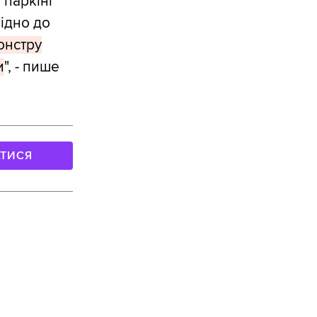
 паркінг
відно до
онстру
и
", - пише
АТИСЯ