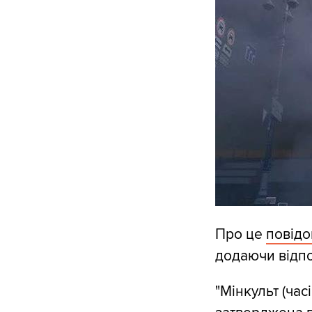
Про це
повід
додаючи відпо
"Мінкульт (час