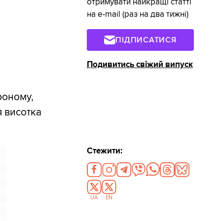
отримувати найкращі статті
на e-mail (раз на два тижні)
ПІДПИСАТИСЯ
Подивитись свіжий випуск
роному,
я висотка
Стежити:
UA
EN