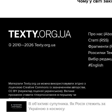
Чому у світі за
Про нас
(Abo
Статті
(RSS)
©
2010—2026 Texty.org.ua
Фрагменти
(
Розсилки Тек
Вибір редакц
#English
Матеріали Texty.org.ua можна використовувати згідно з
ліцензією
Creative Commons із зазначенням авторства,
CC BY
(переклад ліцензії
українською
). Велике
прохання ставити гіперпосилання в першому чи
другому абзаці вашого матеріалу.
В об’єктиві супутника. Як Росія стежить за
Україною з космосу