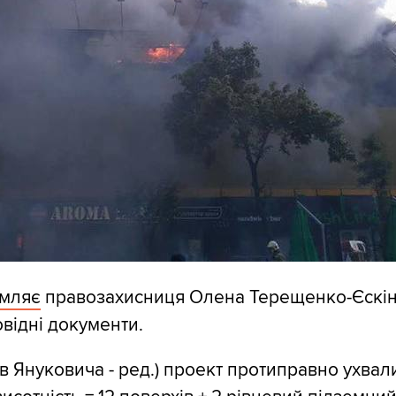
омляє
правозахисниця Олена Терещенко-Єскін
відні документи.
ів Януковича - ред.) проект протиправно ухвал