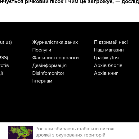
кінчується річковий пісок і чим це загрожує, — досл
ut us)
Журналістика даних
Підтримай нас!
Послуги
Наш магазин
RSS)
Фальшиві соціологи
Графік Дня
стів
Дезінформація
Архів блогів
ії
Disinfomonitor
Архів книг
Інтернам
Росіяни збирають стабільно високі
врожаї з окупованих територій