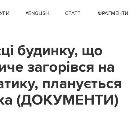
УГИ
#ENGLISH
СТАТТІ
ФРАГМЕНТИ
сці будинку, що
иче загорівся на
тику, планується
ка (ДОКУМЕНТИ)