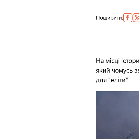
Поширити
:
На місці істо
який чомусь з
для "еліти".