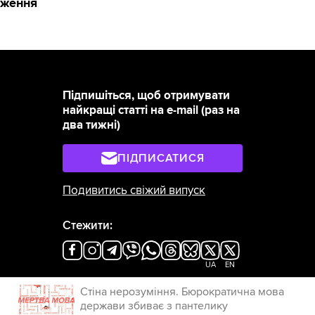
ідження
Підпишіться, щоб отримувати
найкращі статті на e-mail (раз на
два тижні)
ПІДПИСАТИСЯ
Подивитись свіжий випуск
Стежити:
UA
EN
×
Стіна нерозуміння. Бюрократична мова
держави збиває з пантелику