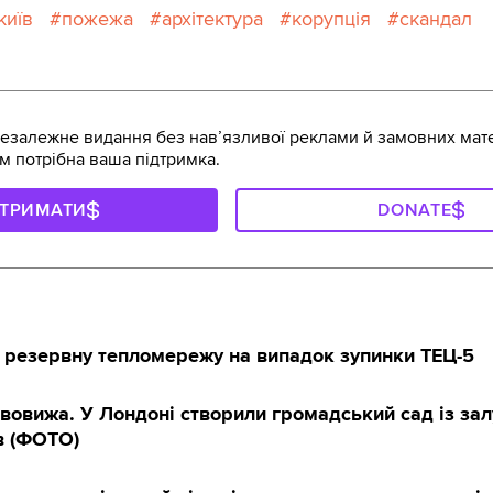
київ
пожежа
архітектура
корупція
скандал
залежне видання без навʼязливої реклами й замовних мате
м потрібна ваша підтримка.
ДТРИМАТИ
DONATE
 ️резервну тепломережу на випадок зупинки ТЕЦ-5
вовижа. У Лондоні створили громадський сад із за
в (ФОТО)