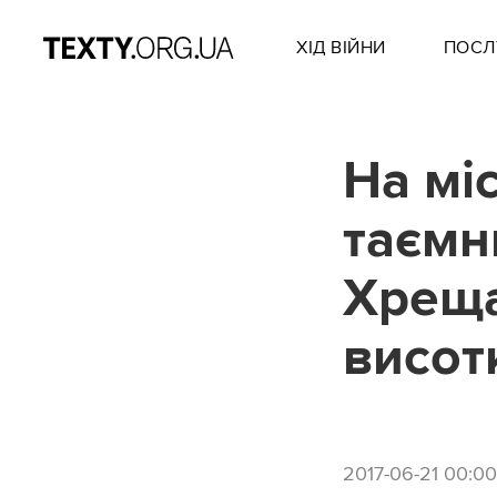
ХІД ВІЙНИ
ПОСЛ
На мі
таємн
Хреща
висот
2017-06-21 00:00