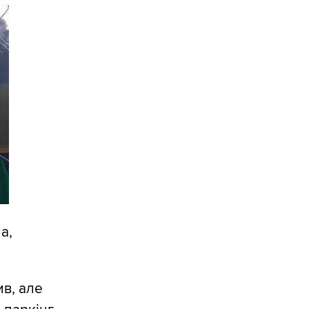
а,
ив, але