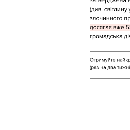
затверджена ви
(див. світлину
злочинного пр
досягає вже 55
громадська ді
Отримуйте найкра
(раз на два тижні