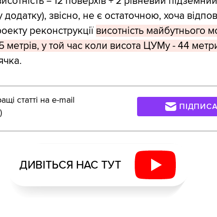
сотність = 12 поверхів + 2 рівневий підземний
 у додатку), звісно, не є остаточною, хоча відпо
оекту реконструкції
висотність майбутнього м
 метрів, у той час коли висота ЦУМу - 44 метр
ячка.
щі статті на e-mail
ПІДПИС
)
ДИВІТЬСЯ НАС ТУТ