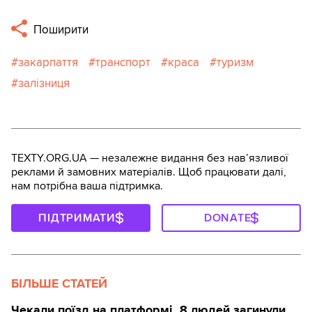
Поширити
закарпаття
транспорт
краса
туризм
залізниця
TEXTY.ORG.UA — незалежне видання без навʼязливої
реклами й замовних матеріалів. Щоб працювати далі,
нам потрібна ваша підтримка.
ПІДТРИМАТИ
DONATE
БІЛЬШЕ СТАТЕЙ
Чекали поїзд на платформі. 8 людей загинули