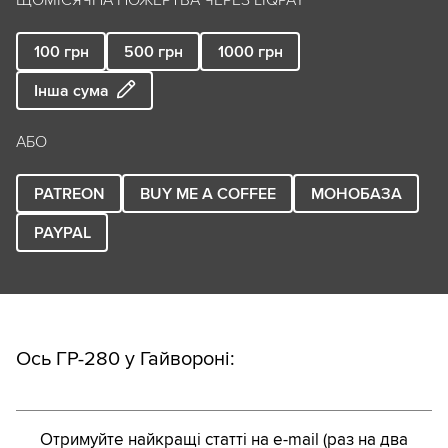
ЩОМІСЯЧНА ПОЖЕРТВА ЧЕРЕЗ LIQPAY
100
грн
500
грн
1000
грн
Інша сума
АБО
PATREON
BUY ME A COFFEE
МОНОБАЗА
PAYPAL
Ось ГР-280 у Гайвороні:
Отримуйте найкращі статті на e-mail (раз на два