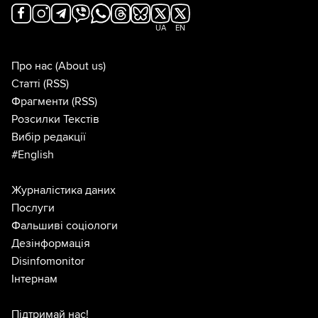
UA
EN
Про нас
(About us)
Статті
(RSS)
Фрагменти
(RSS)
Розсилки Текстів
Вибір редакції
#English
Журналістика даних
Послуги
Фальшиві соціологи
Дезінформація
Disinfomonitor
Інтернам
Підтримай нас!