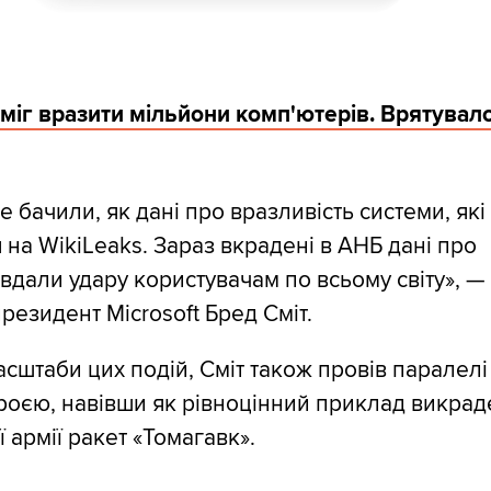
 міг вразити мільйони комп'ютерів. Врятувал
е бачили, як дані про вразливість системи, як
 на WikiLeaks. Зараз вкрадені в АНБ дані про
авдали удару користувачам по всьому світу», —
резидент Microsoft Бред Сміт.
штаби цих подій, Сміт також провів паралелі 
оєю, навівши як рівноцінний приклад викрад
 армії ракет «Томагавк».