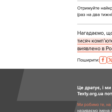
Отримуйте найкра
(раз на два тижні
Нагадаємо, щ
тисяч комп’юте
виявлено в Росі
Поширити
:
Це дратує, і м
Texty.org.ua п
Ми робимо те, на
називаємо імена 