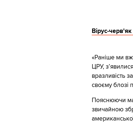
Вірус-черв'як
«Раніше ми вж
ЦРУ, з’явилися
вразливість з
своєму блозі п
Пояснюючи мас
звичайною збр
американської