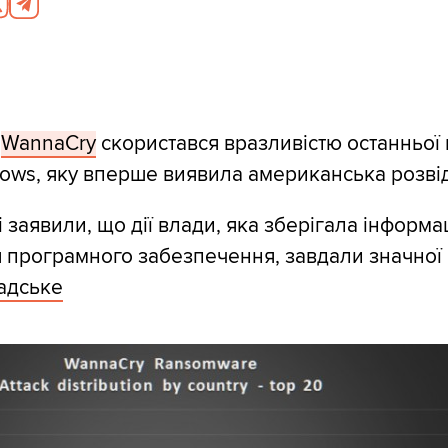
ч
WannaCry
скористався вразливістю останньої 
dows, яку вперше виявила американська розві
 заявили, що дії влади, яка зберігала інформа
я програмного забезпечення, завдали значної 
адське