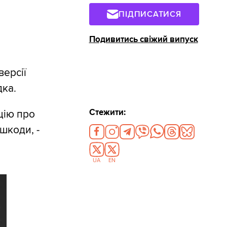
ПІДПИСАТИСЯ
Подивитись свіжий випуск
версії
дка.
Стежити:
цію про
шкоди, -
UA
EN