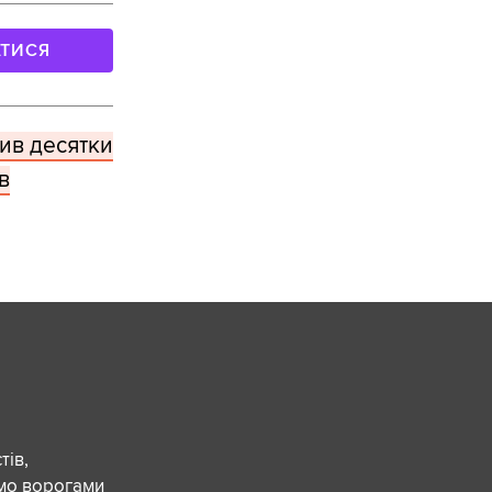
АТИСЯ
зив десятки
в
ів,
ємо ворогами