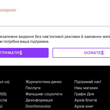
інтернет
залежне видання без навʼязливої реклами й замовних мате
м потрібна ваша підтримка.
ДТРИМАТИ
DONATE
ut us)
Журналістика даних
Підтримай нас!
Послуги
Наш магазин
RSS)
Фальшиві соціологи
Графік Дня
стів
Дезінформація
Архів блогів
ії
Disinfomonitor
Архів книг