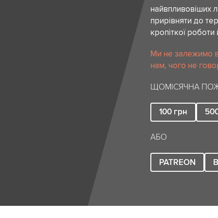
найвпливовіших лю
прирівняти до тер
кропіткої роботи 
Ми не залежимо в
нам, чого не гово
ЩОМІСЯЧНА ПОЖ
100
грн
50
АБО
PATREON
B