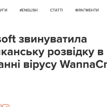
УГИ
#ENGLISH
СТАТТІ
ФРАГМЕНТИ
soft звинуватила
канську розвідку в
анні вірусу WannaC