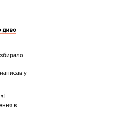
о диво
і збирало
 написав у
зі
ення в