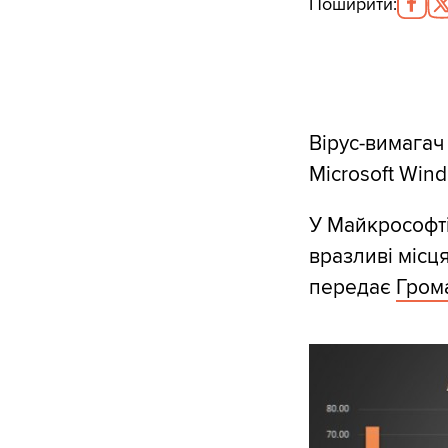
Поширити
:
Вірус-вимага
Microsoft Win
У Майкрософті
вразливі місц
передає
Гром