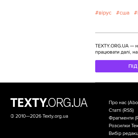
вірус
сша
TEXTY.ORG.UA — не
працювати далі, на
ПІ
Про нас
(Abo
Статті
(RSS)
©
2010—2026 Texty.org.ua
Фрагменти
(
Розсилки Тек
Вибір редакц