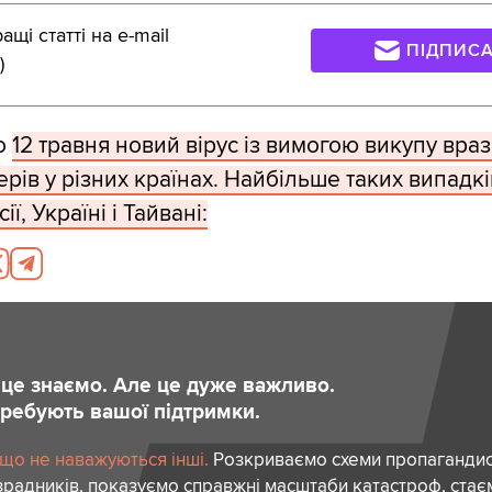
щі статті на e-mail
ПІДПИС
)
о
12 травня новий вірус із вимогою викупу вра
рів у різних країнах. Найбільше таких випадкі
ї, Україні і Тайвані:
и це знаємо. Але це дуже важливо.
отребують вашої підтримки.
 що не наважуються інші.
Розкриваємо схеми пропагандист
зрадників, показуємо справжні масштаби катастроф, ста