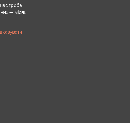
 нас треба
них — місяці
 вказувати