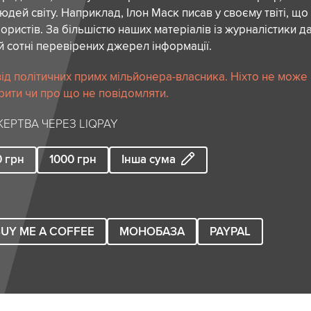
дей світу. Наприклад, Ілон Маск писав у своєму твіті, що
ористів. За більшістю наших матеріалів із журналістики да
й сотні перевірених джерел інформації.
ід політичних примх мільйонера-власника. Ніхто не може
рити чи про що не повідомляти.
ЕРТВА ЧЕРЕЗ LIQPAY
0
грн
1000
грн
Інша сума
UY ME A COFFEE
МОНОБАЗА
PAYPAL