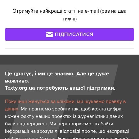
Отримуйте найкращі статті на e-mail (раз на два
тижні)
ПІДПИСАТИСЯ
Це дратує, і ми це знаємо. Але це дуже
важливо.
Texty.org.ua потребують вашої підтримки.
Поки інші женуться за кліками, ми шукаємо правду в
даних.
Ми прагнемо зробити так, щоб кожна цифра,
кожен факт у наших проєктах із журналістики даних
були підтверджені. Ми перетворюємо гігабайти
інформації на зрозумілі відповіді про те, що насправді
відбувається в Україні. Наша зброя проти маніпуляцій —