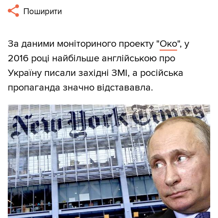
Поширити
За даними моніториного проекту "
Око
", у
2016 році найбільше англійською про
Україну писали західні ЗМІ, а російська
пропаганда значно відстававла.