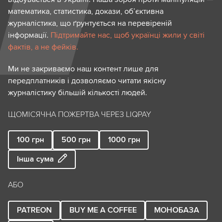
математика, статистика, докази, об’єктивна
журналістика, що ґрунтується на перевіреній
інформації.
Підтримайте нас, щоб українці жили у світі
фактів, а не фейків.
Ми не закриваємо наш контент лише для
передплатників і дозволяємо читати якісну
журналістику більшій кількості людей.
ЩОМІСЯЧНА ПОЖЕРТВА ЧЕРЕЗ LIQPAY
100
грн
500
грн
1000
грн
Інша сума
АБО
PATREON
BUY ME A COFFEE
МОНОБАЗА