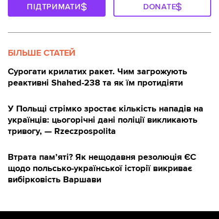
ПІДТРИМАТИ
DONATE
БІЛЬШЕ СТАТЕЙ
Сурогати крилатих ракет. Чим загрожують
реактивні Shahed-238 та як їм протидіяти
У Польщі стрімко зростає кількість нападів на
українців: цьогорічні дані поліції викликають
тривогу, — Rzeczpospolita
Втрата пам’яті? Як нещодавня резолюція ЄС
щодо польсько-української історії викриває
вибірковість Варшави