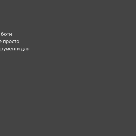
 боти
е просто
трументи для