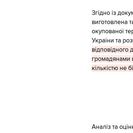
Згідно із док
виготовлена т
окупованої те
України та роз
відповідного 
громадянами в
кількістю не б
Аналіз та оцін