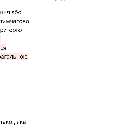
UA
EN
ення або
, тимчасово
ериторію
і
ься
 загальною
такої, яка