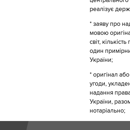
центрального 
реалізує держа
* заяву про н
мовою оригіна
світ, кількіст
один примірни
України;
* оригінал аб
угоди, укладе
надання права
України, разо
нотаріально;