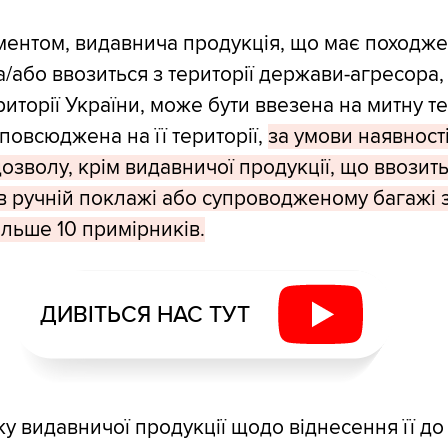
ументом, видавнича продукція, що має походж
а/або ввозиться з території держави-агресора
риторії України, може бути ввезена на митну т
повсюджена на її території,
за умови наявност
дозволу, крім видавничої продукції, що ввозит
 ручній поклажі або супроводженому багажі
ільше 10 примірників.
ДИВІТЬСЯ НАС ТУТ
ку видавничої продукції щодо віднесення її до 