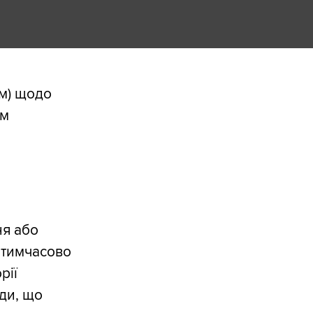
м) щодо
ом
ня або
, тимчасово
рії
ди, що