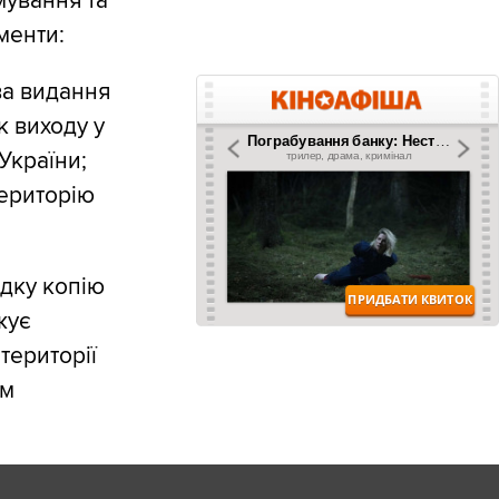
мування та
менти:
ва видання
к виходу у
 України;
територію
ядку копію
жує
території
им