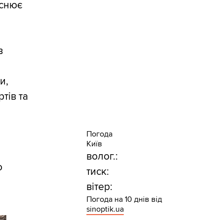
йснює
в
и,
тів та
Погода
Київ
волог.:
о
тиск:
вітер:
Погода на 10 днів від
sinoptik.ua