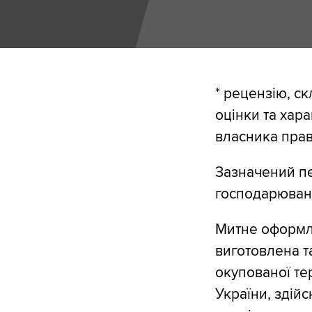
* рецензію, с
оцінки та хар
власника прав
Зазначений пе
господарюван
Митне оформле
виготовлена т
окупованої те
України, здій