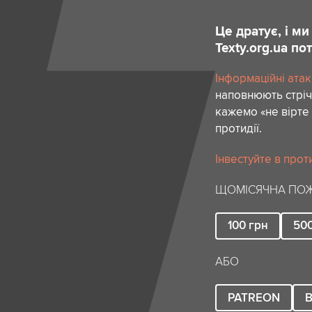
Це дратує, і м
Texty.org.ua п
Інформаційні атак
наповнюють стріч
кажемо «не вірте 
протидії.
Інвестуйте в прот
ЩОМІСЯЧНА ПОЖ
100
грн
50
АБО
PATREON
B