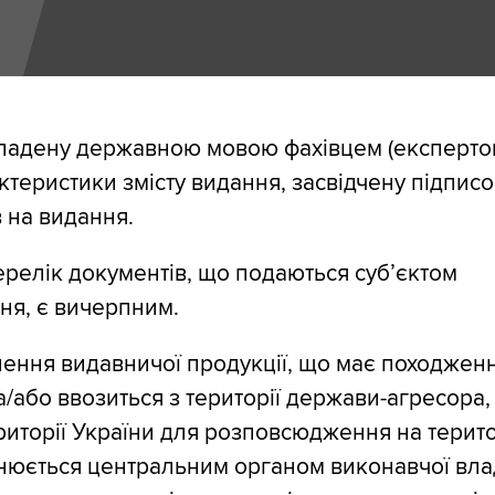
кладену державною мовою фахівцем (експерто
актеристики змісту видання, засвідчену підпис
 на видання.
релік документів, що подаються суб’єктом
ня, є вичерпним.
ння видавничої продукції, що має походжен
а/або ввозиться з території держави-агресора
риторії України для розповсюдження на терито
снюється центральним органом виконавчої вла