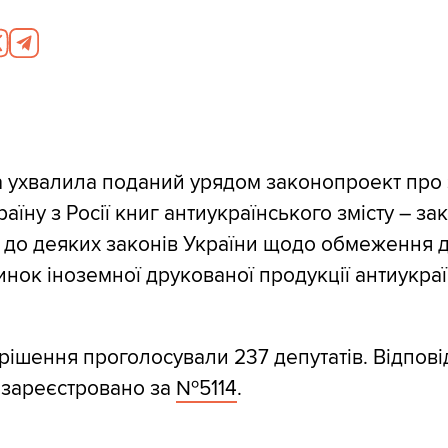
а ухвалила поданий урядом законопроект про
аїну з Росії книг антиукраїнського змісту – за
 до деяких законів України щодо обмеження д
инок іноземної друкованої продукції антиукра
 рішення проголосували 237 депутатів. Відпов
 зареєстровано за
№5114
.