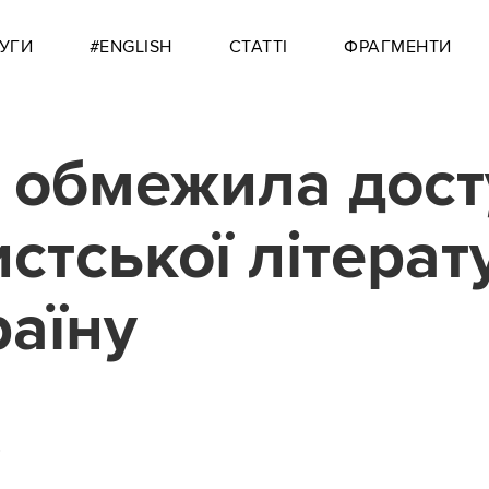
УГИ
#ENGLISH
СТАТТІ
ФРАГМЕНТИ
 обмежила дост
стської літерат
раїну
0