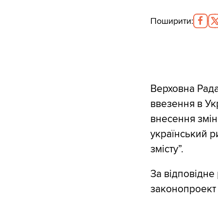
Поширити
:
Верховна Рад
ввезення в Укр
внесення змін
український р
змісту”.
За відповідне
законопроект