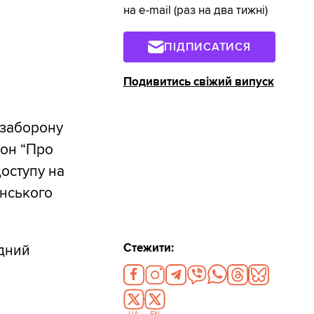
на e-mail (раз на два тижні)
ПІДПИСАТИСЯ
Подивитись свіжий випуск
 заборону
кон “Про
оступу на
їнського
Стежити:
ідний