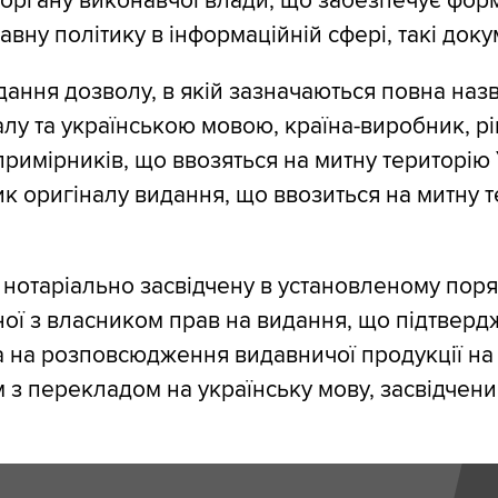
органу виконавчої влади, що забезпечує фор
вну політику в інформаційній сфері, такі доку
адання дозволу, в якій зазначаються повна наз
лу та українською мовою, країна-виробник, рі
ь примірників, що ввозяться на митну територію
к оригіналу видання, що ввозиться на митну 
о нотаріально засвідчену в установленому пор
ної з власником прав на видання, що підтверд
 на розповсюдження видавничої продукції на 
м з перекладом на українську мову, засвідчен