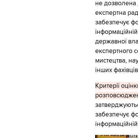
не дозволена 
експертна рад
забезпечує фо
інформаційній
державної вла
експертного с
мистецтва, нау
інших фахівці
Критерії оцін
розповсюдженн
затверджують
забезпечує фо
інформаційній