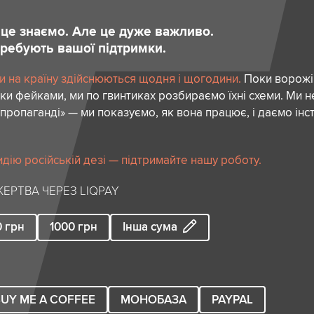
и це знаємо. Але це дуже важливо.
отребують вашої підтримки.
и на країну здійснюються щодня і щогодини.
Поки ворожі
ки фейками, ми по гвинтиках розбираємо їхні схеми. Ми н
пропаганді» — ми показуємо, як вона працює, і даємо інс
идію російській дезі — підтримайте нашу роботу.
ЕРТВА ЧЕРЕЗ LIQPAY
0
грн
1000
грн
Інша сума
UY ME A COFFEE
МОНОБАЗА
PAYPAL