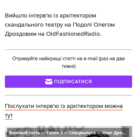
Вийшло інтерв'ю із архітектором
скандального театру на Подолі Олегом
Дроздовим на OldFashionedRadio.
Отримуйте найкращі статті на e-mail (раз на два
тижні)
ПІДПИСАТИСЯ
Послухати інтерв'ю із архітектором можна
тут