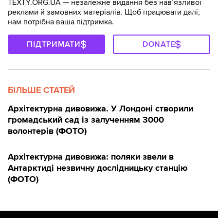
TEXTY.ORG.UA — незалежне видання без навʼязливої
реклами й замовних матеріалів. Щоб працювати далі,
нам потрібна ваша підтримка.
ПІДТРИМАТИ
DONATE
БІЛЬШЕ СТАТЕЙ
Архітектурна дивовижа. У Лондоні створили
громадський сад із залученням 3000
волонтерів (ФОТО)
Архітектурна дивовижа: поляки звели в
Антарктиді незвичну дослідницьку станцію
(ФОТО)