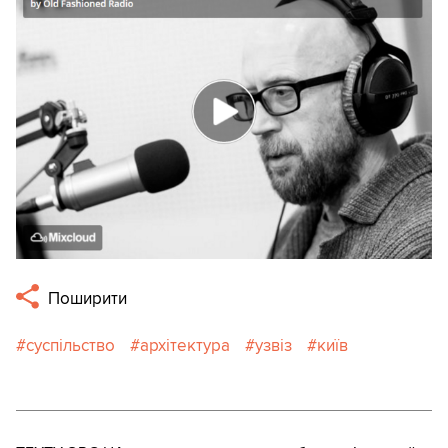
Поширити
суспільство
архітектура
узвіз
київ