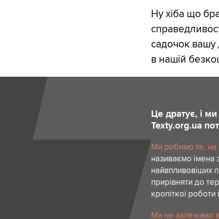
Ну хіба що бр
справедливост
садочок вашу 
в нашій безкош
Це дратує, і м
Texty.org.ua п
Ми робимо те, на
називаємо імена 
найвпливовіших лю
прирівняти до тер
кропіткої роботи 
Ми не залежимо в