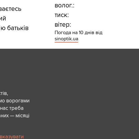
волог.:
ваєтесь
тиск:
ий
вітер:
ію батьків
Погода на 10 днів від
sinoptik.ua
ів,
ємо ворогами
 нас треба
них — місяці
 вказувати