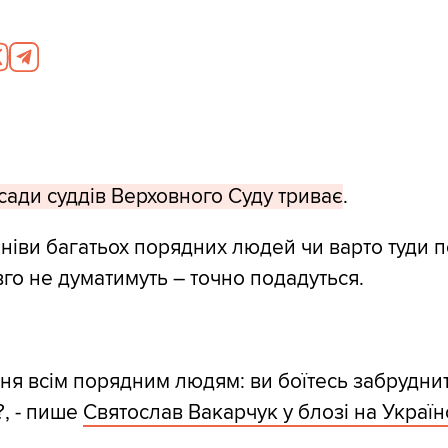
сади суддів Верховного Суду триває
.
мніви багатьох порядних людей чи варто туди п
го не думатимуть – точно подадуться.
ня всім порядним людям: ви боїтесь забрудни
?, - пише
Святослав Вакарчук у блозі на Україн