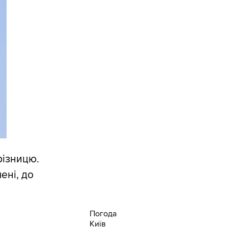
різницю.
ені, до
Погода
Київ