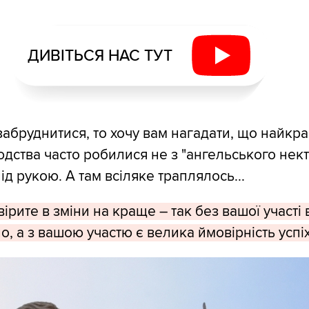
ДИВІТЬСЯ НАС ТУТ
забруднитися, то хочу вам нагадати, що найкр
дства часто робилися не з "ангельського некта
ід рукою. А там всіляке траплялось...
ірите в зміни на краще – так без вашої участі
о, а з вашою участю є велика ймовірність успі