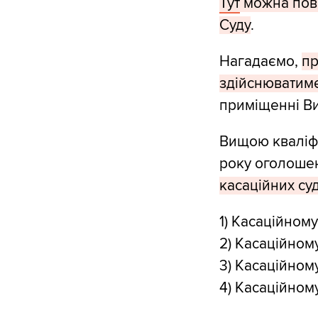
Тут
можна пові
Суду
.
Нагадаємо,
пр
здійснюватиме
приміщенні Вищ
Вищою кваліфі
року оголошен
касаційних суд
1) Касаційном
2) Касаційном
3) Касаційном
4) Касаційном