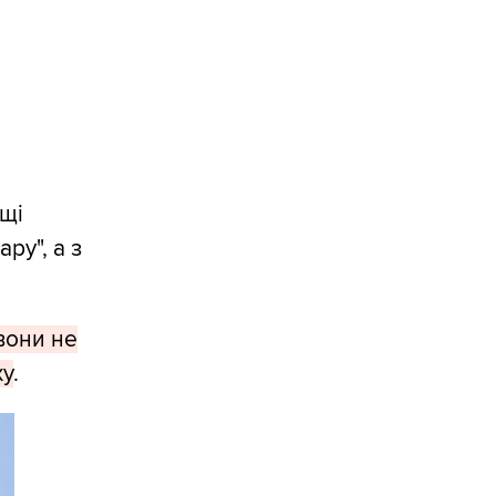
ащі
ру", а з
 вони не
ху
.