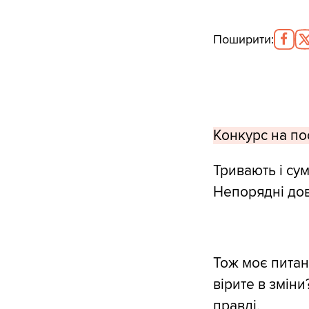
Поширити
:
Конкурс на по
Тривають і су
Непорядні дов
Тож моє питан
вірите в зміни
правді.