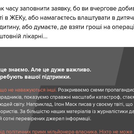
ак часу заповнити заявку, бо ви вчергове доби
і в ЖЕКу, або намагаєтесь влаштувати в дитяч
дитину, або думаєте, де взяти гроші на операц
товній лікарні...
и це знаємо. Але це дуже важливо.
отребують вашої підтримки.
 що не наважуються інші.
Розкриваємо схеми пропагандист
зрадників, показуємо справжні масштаби катастроф, ста
дей світу. Наприклад, Ілон Маск писав у своєму твіті, що
ористів. За більшістю наших матеріалів із журналістики да
й сотні перевірених джерел інформації.
ід політичних примх мільйонера-власника. Ніхто не може