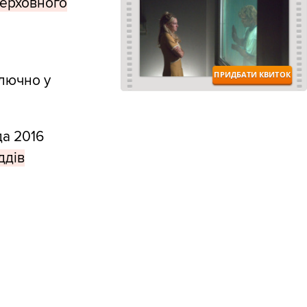
Верховного
лючно у
да 2016
ддів