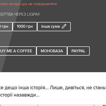
рити чи про що не повідомляти.
ЕРТВА ЧЕРЕЗ LIQPAY
0
грн
1000
грн
Інша сума
UY ME A COFFEE
МОНОБАЗА
PAYPAL
е дещо інша історія... Лише, дивіться, не стань
сторії назавжди...