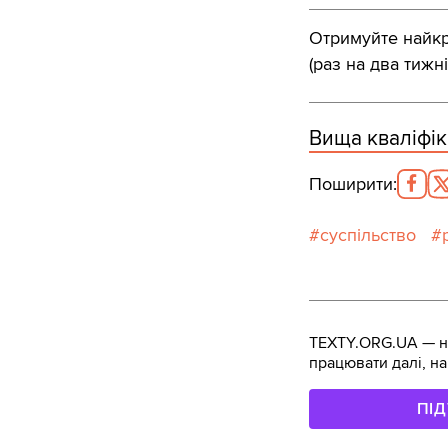
Отримуйте найкра
(раз на два тижні
Вища кваліфік
Поширити
:
суспільство
TEXTY.ORG.UA — не
працювати далі, на
ПІ