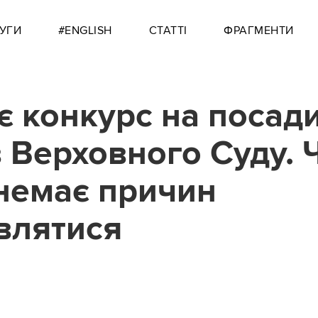
УГИ
#ENGLISH
СТАТТІ
ФРАГМЕНТИ
є конкурс на посад
в Верховного Суду. 
 немає причин
влятися