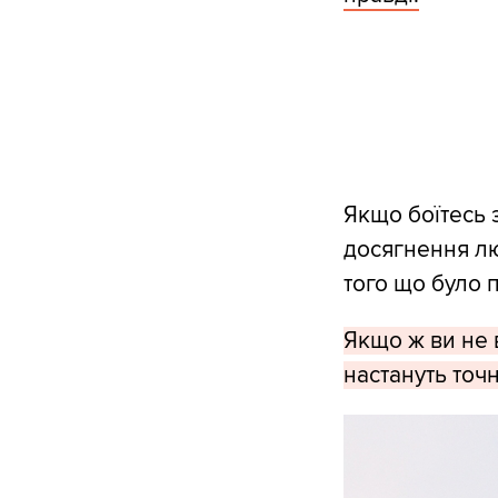
Якщо боїтесь 
досягнення лю
того що було п
Якщо ж ви не в
настануть точн