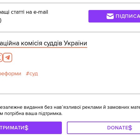
щі статті на e-mail
ПІДПИС
)
аційна комісія суддів України
реформи
суд
залежне видання без навʼязливої реклами й замовних мате
м потрібна ваша підтримка.
ДТРИМАТИ
DONATE