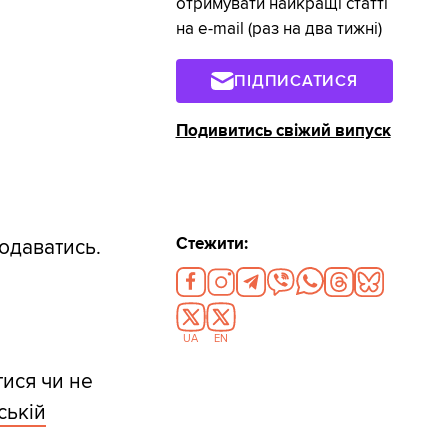
отримувати найкращі статті
на e-mail (раз на два тижні)
ПІДПИСАТИСЯ
Подивитись свіжий випуск
Стежити:
одаватись.
UA
EN
тися чи не
ській