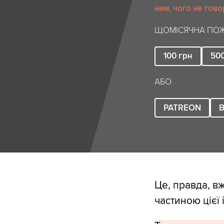
нам, чого не гово
ЩОМІСЯЧНА ПОЖ
100
грн
50
АБО
PATREON
B
Це, правда, вж
частиною цієї і