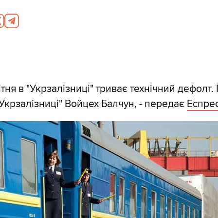
тня в "Укрзалізниці" триває технічний дефолт.
"Укрзалізниці" Войцех Балчун, - передає
Еспре