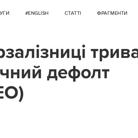
УГИ
#ENGLISH
СТАТТІ
ФРАГМЕНТИ
рзалізниці трив
ічний дефолт
ЕО)