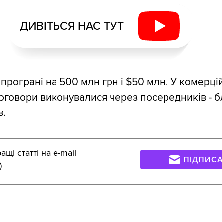
ДИВІТЬСЯ НАС ТУТ
 програні на 500 млн грн і $50 млн. У комерці
договори виконувалися через посередників - 
в.
щі статті на e-mail
ПІДПИС
)