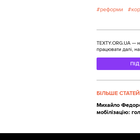
реформи
кор
TEXTY.ORG.UA — не
працювати далі, на
ПІ
БІЛЬШЕ СТАТЕЙ
Михайло Федоров
мобілізацію: го