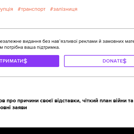
упція
транспорт
залізниця
залежне видання без навʼязливої реклами й замовних мате
м потрібна ваша підтримка.
ДТРИМАТИ
DONATE
 про причини своєї відставки, чіткий план війни та
ловні заяви