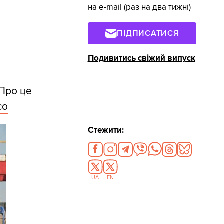
на e-mail (раз на два тижні)
ПІДПИСАТИСЯ
Подивитись свіжий випуск
 Про це
со
Стежити:
UA
EN