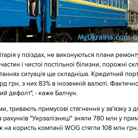
ітарія у поїздах, не виконуються плани ремонт
пчастин і чистої постільної білизни, порожні ск
таннях ситуація ще складніша. Кредитний пор
д грн, з них 83% в іноземній валюті. Фактично
ий дефолт", - каже Балчун.
ми, тривають примусові стягнення у зв'язку з
 з рахунків "Укрзалізниці" зняли 780 млн у пр
ж на користь компанії WOG стягли 108 млн грн