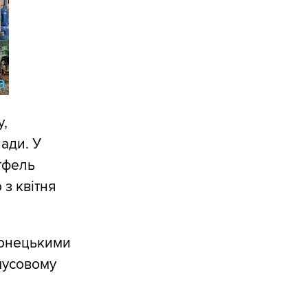
у,
лади. У
тфель
 з квітня
 донецькими
имусовому
.