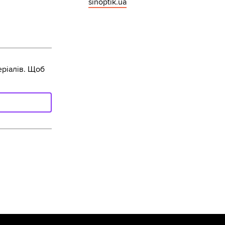
sinoptik.ua
ріалів. Щоб