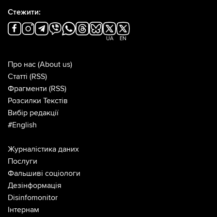
Стежити:
UA
EN
Про нас
(About us)
Статті
(RSS)
Фрагменти
(RSS)
Розсилки Текстів
Вибір редакції
#English
Журналістика даних
Послуги
Фальшиві соціологи
Дезінформація
Disinfomonitor
Інтернам