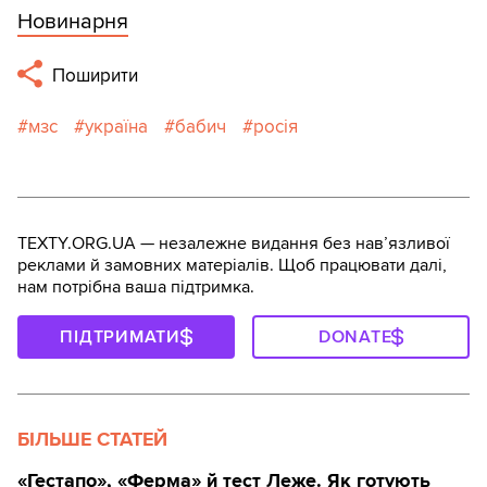
Новинарня
Поширити
мзс
україна
бабич
росія
TEXTY.ORG.UA — незалежне видання без навʼязливої
реклами й замовних матеріалів. Щоб працювати далі,
нам потрібна ваша підтримка.
ПІДТРИМАТИ
DONATE
БІЛЬШЕ СТАТЕЙ
«Гестапо», «Ферма» й тест Леже. Як готують