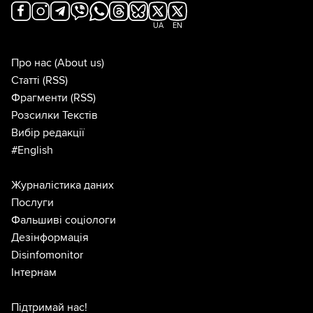
UA
EN
Про нас
(About us)
Статті
(RSS)
Фрагменти
(RSS)
Розсилки Текстів
Вибір редакції
#English
Журналістика даних
Послуги
Фальшиві соціологи
Дезінформація
Disinfomonitor
Інтернам
Підтримай нас!