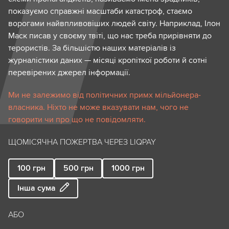
показуємо справжні масштаби катастроф, стаємо
ворогами найвпливовіших людей світу. Наприклад, Ілон
Маск писав у своєму твіті, що нас треба прирівняти до
терористів. За більшістю наших матеріалів із
журналістики даних — місяці кропіткої роботи й сотні
перевірених джерел інформації.
Ми не залежимо від політичних примх мільйонера-
власника. Ніхто не може вказувати нам, чого не
говорити чи про що не повідомляти.
ЩОМІСЯЧНА ПОЖЕРТВА ЧЕРЕЗ LIQPAY
100
грн
500
грн
1000
грн
Інша сума
АБО