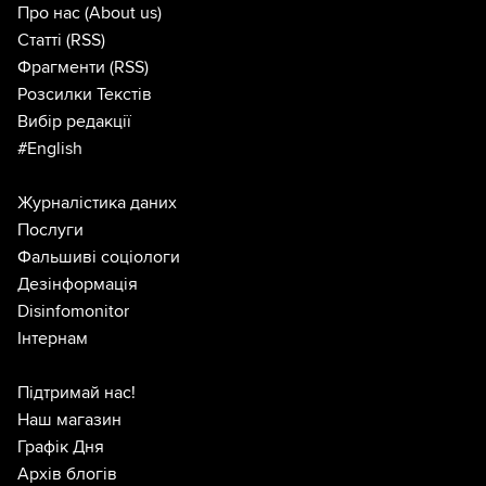
Про нас
(About us)
Статті
(RSS)
Фрагменти
(RSS)
Розсилки Текстів
Вибір редакції
#English
Журналістика даних
Послуги
Фальшиві соціологи
Дезінформація
Disinfomonitor
Інтернам
Підтримай нас!
Наш магазин
Графік Дня
Архів блогів