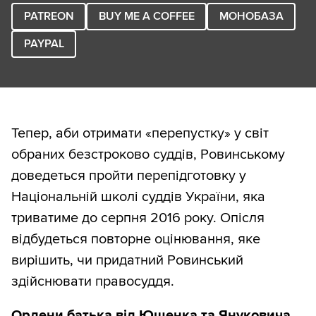
PATREON
BUY ME A COFFEE
МОНОБАЗА
PAYPAL
Тепер, аби отримати «перепустку» у світ
обраних безстроково суддів, Ровинському
доведеться пройти перепідготовку у
Національній школі суддів України, яка
триватиме до серпня 2016 року. Опісля
відбудеться повторне оцінювання, яке
вирішить, чи придатний Ровинський
здійснювати правосуддя.
Ордени батька від Ющенка та Януковича