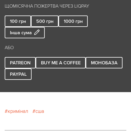
ЩОМІСЯЧНА ПОЖЕРТВА ЧЕРЕЗ LIQPAY
100
грн
500
грн
1000
грн
Інша сума
АБО
PATREON
BUY ME A COFFEE
МОНОБАЗА
PAYPAL
кримінал
сша