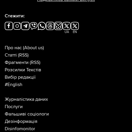
Стежити:
UA
EN
Про нас
(About us)
Статті
(RSS)
Фрагменти
(RSS)
Розсилки Текстів
Вибір редакції
#English
Журналістика даних
Послуги
Фальшиві соціологи
Дезінформація
Disinfomonitor