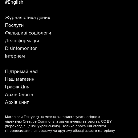
#English
Журналістика даних
Послуги
Фальшиві соціологи
Дезінформація
Disinfomonitor
Інтернам
Підтримай нас!
Наш магазин
Графік Дня
Архів блогів
Архів книг
Матеріали Texty.org.ua можна використовувати згідно з
ліцензією
Creative Commons із зазначенням авторства, CC BY
(переклад ліцензії
українською
). Велике прохання ставити
гіперпосилання в першому чи другому абзаці вашого матеріалу.