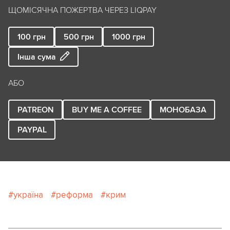
ЩОМІСЯЧНА ПОЖЕРТВА ЧЕРЕЗ LIQPAY
100
грн
500
грн
1000
грн
Інша сума
АБО
PATREON
BUY ME A COFFEE
МОНОБАЗА
PAYPAL
україна
реформа
крим