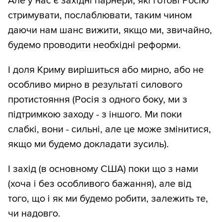
Але у нас є західні парнери, які готові Росію
стримувати, послаблювати, таким чином
даючи нам шанс вижити, якщо ми, звичайно,
будемо проводити необхідні реформи.
І доля Криму вирішиться або мирно, або не
особливо мирно в результаті силового
протистояння (Росія з одного боку, ми з
підтримкою заходу - з іншого. Ми поки
слабкі, вони - сильні, але це може змінитися,
якщо ми будемо докладати зусиль).
І захід (в основному США) поки що з нами
(хоча і без особливого бажання), але від
того, що і як ми будемо робити, залежить те,
чи надовго.