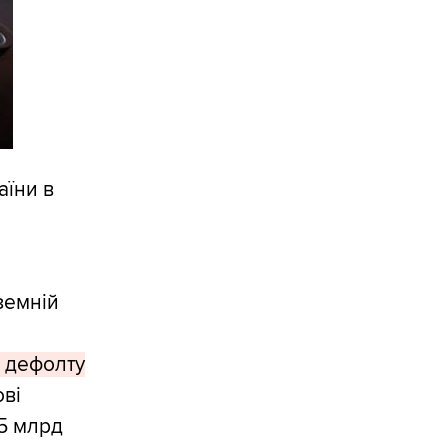
аїни в
земній
з дефолту
ові
15 млрд