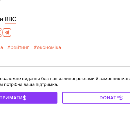
ми
ВВС
на
рейтинг
економіка
залежне видання без навʼязливої реклами й замовних мате
м потрібна ваша підтримка.
ДТРИМАТИ
DONATE