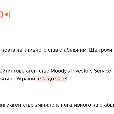
гноз із негативного став стабільним. Ще трохи 
йтингове агентство Moody's Investors Service
ейтинг України
з Са до Caa3
.
нгу агентство змінило із негативного на стабі