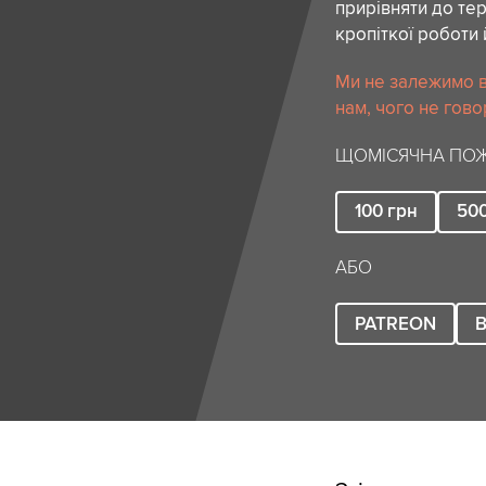
прирівняти до тер
кропіткої роботи 
Ми не залежимо в
нам, чого не гово
ЩОМІСЯЧНА ПОЖ
100
грн
50
АБО
PATREON
B