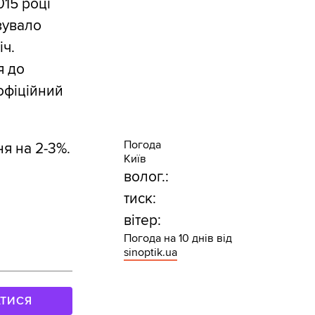
015 році
озувало
іч.
я до
 офіційний
Погода
ня на 2-3%.
Київ
волог.:
тиск:
вітер:
Погода на 10 днів від
sinoptik.ua
АТИСЯ