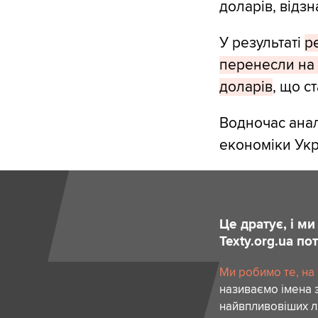
доларів, відзн
У результаті
р
перенесли на 
доларів
, що с
Водночас анал
економіки Ук
Це дратує, і м
Texty.org.ua п
Ми робимо те, на
називаємо імена 
найвпливовіших лю