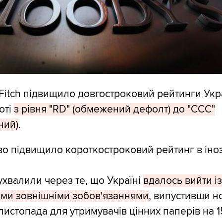
Fitch підвищило довгостроковий рейтинги Укр
юті
з рівня "RD" (обмежений дефолт) до "CCC"
ний)
.
во підвищило короткостроковий рейтинг в іно
ухвалили через те, що Україні
вдалось вийти і
ми зовнішніми зобов'язаннями
, випустивши н
листопада для утримувачів цінних паперів на 