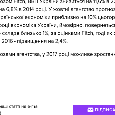
озом Fitch, ВВП України знизиться на 11,6% в 2
на 6,8% в 2014 році. У жовтні агентство прогн
раїнської економіки приблизно на 10% цьогор
році економіка України, ймовірно, повернетьс
 складе близько 1%, за оцінками Fitch, тоді як
 2016 - підвищення на 2,4%.
нозами агентства, у 2017 році можливе зростан
щі статті на e-mail
ПІДПИС
)