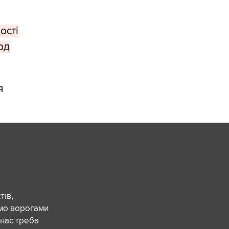
ості
рд
я
ів,
ємо ворогами
 нас треба