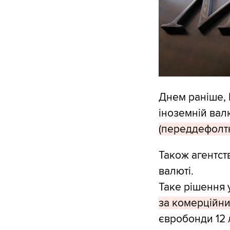
Днем раніше, 
іноземній вал
(переддефолт
Також агентст
валюті.
Таке рішення 
за комерційни
євробонди 12 