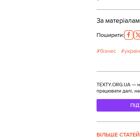
За матеріала
Поширити
:
бізнес
украї
TEXTY.ORG.UA — не
працювати далі, на
ПІ
БІЛЬШЕ СТАТЕЙ