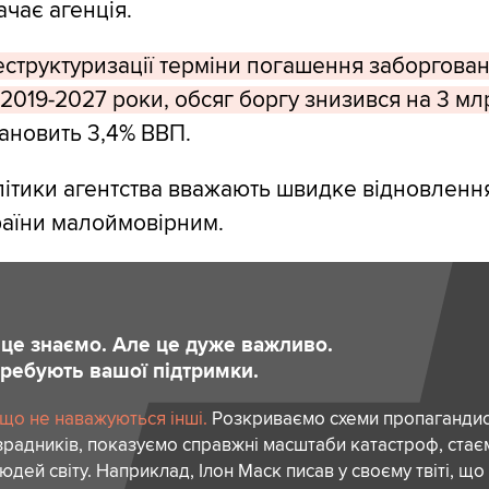
ачає агенція.
еструктуризації терміни погашення заборгован
2019-2027 роки, обсяг боргу знизився на 3 мл
тановить 3,4% ВВП.
ітики агентства вважають швидке відновленн
раїни малоймовірним.
и це знаємо. Але це дуже важливо.
отребують вашої підтримки.
 що не наважуються інші.
Розкриваємо схеми пропагандист
зрадників, показуємо справжні масштаби катастроф, ста
дей світу. Наприклад, Ілон Маск писав у своєму твіті, що