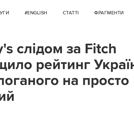
УГИ
#ENGLISH
СТАТТІ
ФРАГМЕНТИ
s слідом за Fitch
щило рейтинг Україн
поганого на просто
ий