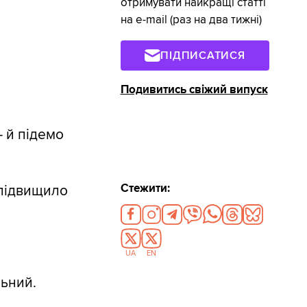
отримувати найкращі статті
на e-mail (раз на два тижні)
ПІДПИСАТИСЯ
Подивитись свіжий випуск
- й підемо
Стежити:
 підвищило
UA
EN
льний.