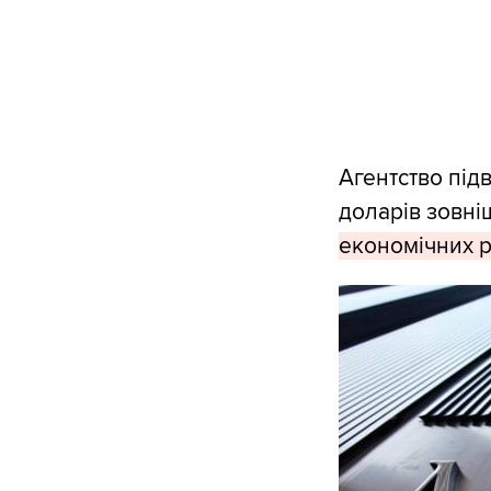
Агентство під
доларів зовні
економічних 