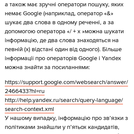
а також має зручні оператори пошуку, яких
немає Google (наприклад, оператор «&»
шукає два слова в одному реченні, а за
допомогою оператора «/ + х »можна шукати
інформацію, де два слова знаходяться на
певній (х) відстані один від одного). Більше
інформації про операторів Google і Yandex
можна знайти за посиланнями:
https:/
/
support.google.com/
websearch/
answer/
2466433?hl=ru
http:/
/
help.yandex.ru/
search/
query-language/
search-context.xml
У нашому випадку, інформацію про зв’язки з
політиками знайшли у п’ятьох кандидатів,