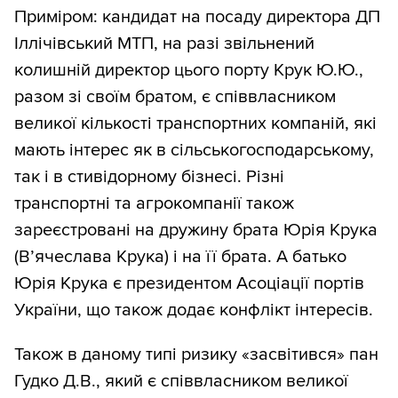
Приміром: кандидат на посаду директора ДП
Іллічівський МТП, на разі звільнений
колишній директор цього порту Крук Ю.Ю.,
разом зі своїм братом, є співвласником
великої кількості транспортних компаній, які
мають інтерес як в сільськогосподарському,
так і в стивідорному бізнесі. Різні
транспортні та агрокомпанії також
зареєстровані на дружину брата Юрія Крука
(В’ячеслава Крука) і на її брата. А батько
Юрія Крука є президентом Асоціації портів
України, що також додає конфлікт інтересів.
Також в даному типі ризику «засвітився» пан
Гудко Д.В., який є співвласником великої