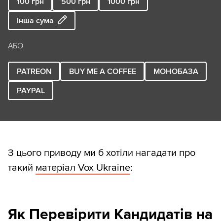
100
грн
500
грн
1000
грн
Інша сума
АБО
PATREON
BUY ME A COFFEE
МОНОБАЗА
PAYPAL
З цього приводу ми б хотіли нагадати про
такий
матеріал Vox Ukraine
:
Як Перевірити Кандидатів на