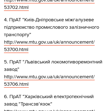
http:/
/
www.mtu.gov.ua/
uk/
announcement/
53702.html
4. ПрАТ “Київ-Дніпровське міжгалузеве
підприємство промислового залізничного
транспорту”
http:/
/
www.mtu.gov.ua/
uk/
announcement/
53700.html
5. ПрАТ “Львівський локомотиворемонтний
завод”
http:/
/
www.mtu.gov.ua/
uk/
announcement/
53706.html
6. ПрАТ “Харківський електротехнічний
завод “Трансзв’язок”