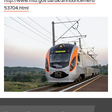
http:/
/
www.mtu.gov.ua/
uk/
announcement/
53704.html