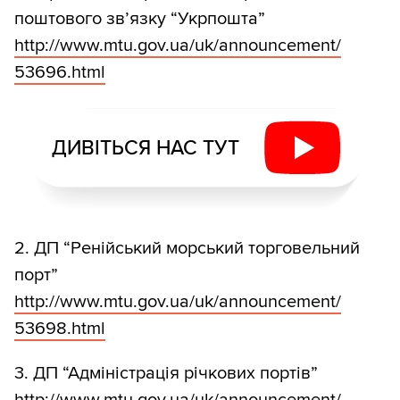
поштового зв’язку “Укрпошта”
http:/
/
www.mtu.gov.ua/
uk/
announcement/
53696.html
ДИВІТЬСЯ НАС ТУТ
2. ДП “Ренійський морський торговельний
порт”
http:/
/
www.mtu.gov.ua/
uk/
announcement/
53698.html
3. ДП “Адміністрація річкових портів”