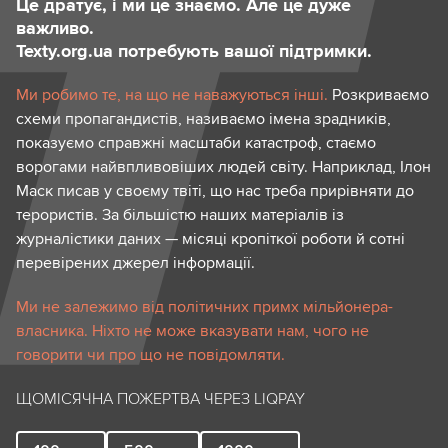
Це дратує, і ми це знаємо. Але це дуже
важливо.
Texty.org.ua потребують вашої підтримки.
Ми робимо те, на що не наважуються інші.
Розкриваємо
схеми пропагандистів, називаємо імена зрадників,
показуємо справжні масштаби катастроф, стаємо
ворогами найвпливовіших людей світу. Наприклад, Ілон
Маск писав у своєму твіті, що нас треба прирівняти до
терористів. За більшістю наших матеріалів із
журналістики даних — місяці кропіткої роботи й сотні
перевірених джерел інформації.
Ми не залежимо від політичних примх мільйонера-
власника. Ніхто не може вказувати нам, чого не
говорити чи про що не повідомляти.
ЩОМІСЯЧНА ПОЖЕРТВА ЧЕРЕЗ LIQPAY