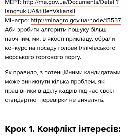
МЕРТ:
http:/
/
me.gov.ua/
Documents/
Detail?
lang=uk-UA&title=Vakansii
Мінагро:
http:/
/
minagro.gov.ua/
node/
15537
Аби зробити алгоритм пошуку більш
наочним, ми, в якості прикладу, обрали
конкурс на посаду голови Іллічівського
морського торгового порту.
Як правило, з потенційними кандидатами
може виникнути кілька проблем, які
працівники відділу кадрів під час своєї
стандартної перевірки не виявлять.
Крок 1. Конфлікт інтересів: