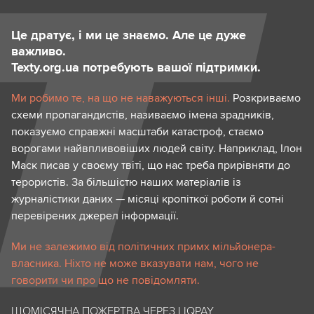
Це дратує, і ми це знаємо. Але це дуже
важливо.
Texty.org.ua потребують вашої підтримки.
Ми робимо те, на що не наважуються інші.
Розкриваємо
схеми пропагандистів, називаємо імена зрадників,
показуємо справжні масштаби катастроф, стаємо
ворогами найвпливовіших людей світу. Наприклад, Ілон
Маск писав у своєму твіті, що нас треба прирівняти до
терористів. За більшістю наших матеріалів із
журналістики даних — місяці кропіткої роботи й сотні
перевірених джерел інформації.
Ми не залежимо від політичних примх мільйонера-
власника. Ніхто не може вказувати нам, чого не
говорити чи про що не повідомляти.
ЩОМІСЯЧНА ПОЖЕРТВА ЧЕРЕЗ LIQPAY