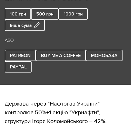
100
грн
500
грн
1000
грн
Інша сума
АБО
PATREON
BUY ME A COFFEE
МОНОБАЗА
PAYPAL
Держава через "Нафтогаз України"
контролює 50%+1 акцію "Укрнафти",
структури Ігоря Коломойського – 42%.