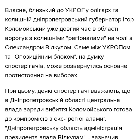
Власне, близький до УКРОПу олігарх та
колишній дніпропетровський губернатор Ігор
Коломойський уже довгий час в області
ворогує з колишніми "регіоналами" на чолі з
Олександром Вілкулом. Саме між УКРОПом
та "Опозиційним блоком", на думку
спостерігачів, може розвернутись основне
протистояння на виборах.
При цьому, деякі спостерігачі вважають, що
в Дніпропетровській області центральна
влада заради вибиття Коломойського готова
до компромісів з екс-"регіоналами".
"Дніпропетровську область адміністрація
президента здала Вілкулам", - зазначив