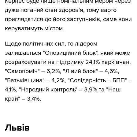
Кернес буде лише номінальним мером через
дуже поганий стан здоров'я, тому варто
приглядатися до його заступників, саме вони
керуватимуть містом.
Щодо політичних сил, то лідером
залишається "Опозиційний блок", який може
розраховувати на підтримку 24,1% харківчан,
"Самопоміч" – 6,2%, "Лівий блок" – 4,6%,
"Батьківщина" – 4,2%, "Солідарність – БПП" –
4,1%, "Народний контроль" – 3,9% та "Наш
край" – 3,4%.
Львів