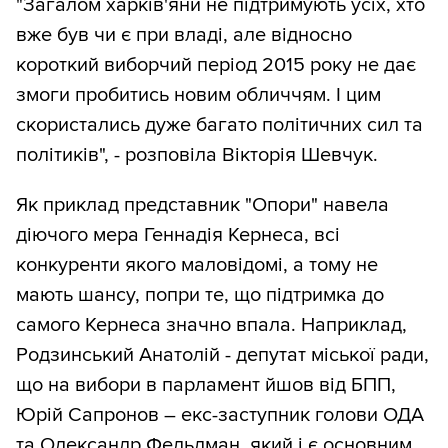
"Загалом харків'яни не підтримують усіх, хто
вже був чи є при владі, але відносно
короткий виборчий період 2015 року не дає
змоги пробитись новим обличчям. І цим
скористались дуже багато політичних сил та
політиків", - розповіла Вікторія Шевчук.
Як приклад представник "Опори" навела
діючого мера Геннадія Кернеса, всі
конкуренти якого маловідомі, а тому не
мають шансу, попри те, що підтримка до
самого Кернеса значно впала. Наприклад,
Родзинський Анатолій - депутат міської ради,
що на вибори в парламент йшов від БПП,
Юрій Сапронов – екс-заступник голови ОДА
та Олександр Фельдман, який і є основним