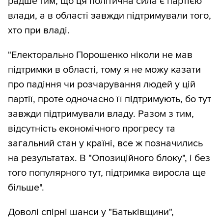
радше тим, що ця політична сила є партією
влади, а в області завжди підтримували того,
хто при владі.
"Електорально Порошенко ніколи не мав
підтримки в області, тому я не можу казати
про падіння чи розчарування людей у цій
партії, проте одночасно її підтримують, бо тут
завжди підтримували владу. Разом з тим,
відсутність економічного прогресу та
загальний стан у країні, все ж позначились
на результатах. В "Опозиційного блоку", і без
того популярного тут, підтримка виросла ще
більше".
Доволі спірні шанси у "Батьківщини",