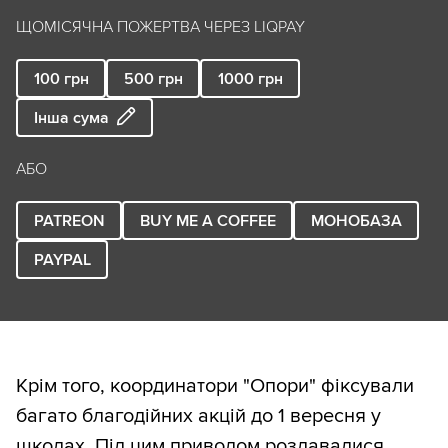
ЩОМІСЯЧНА ПОЖЕРТВА ЧЕРЕЗ LIQPAY
100
грн
500
грн
1000
грн
Інша сума
АБО
PATREON
BUY ME A COFFEE
МОНОБАЗА
PAYPAL
Крім того, координатори "Опори" фіксували
багато благодійних акцій до 1 вересня у
школах. Під цим приводом роздавалися