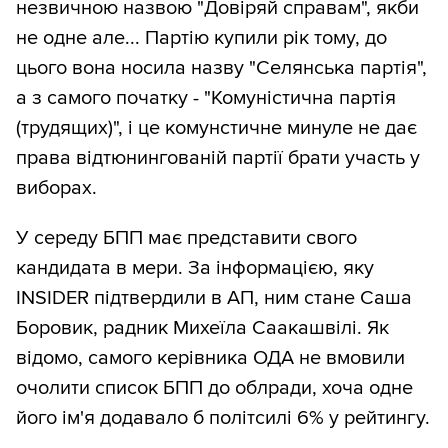
незвичною назвою "Довіряй справам", якби
не одне але... Партію купили рік тому, до
цього вона носила назву "Селянська партія",
а з самого початку - "Комуністична партія
(трудящих)", і це комунстичне минуле не дає
права відтюнингованій партії брати участь у
виборах.
У середу БПП має представити свого
кандидата в мери. За інформацією, яку
INSIDER підтвердили в АП, ним стане Саша
Боровик, радник Михеїла Саакашвілі. Як
відомо, самого керівника ОДА не вмовили
очолити список БПП до облради, хоча одне
його ім'я додавало б політсилі 6% у рейтингу.