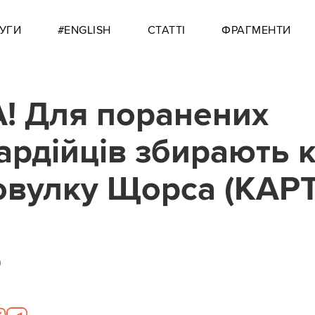
УГИ
#ENGLISH
СТАТТІ
ФРАГМЕНТИ
! Для поранених
ардійців збирають 
овулку Щорса (КАРТ
0