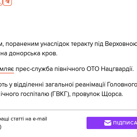
, пораненим унаслідок теракту під Верховно
бна донорська кров.
омляє
прес-служба північного ОТО Нацгвардії.
ть у відділенні загальної реанімації Головног
нічного госпіталю (ГВКГ), провулок Щорса.
щі статті на e-mail
ПІДПИС
)