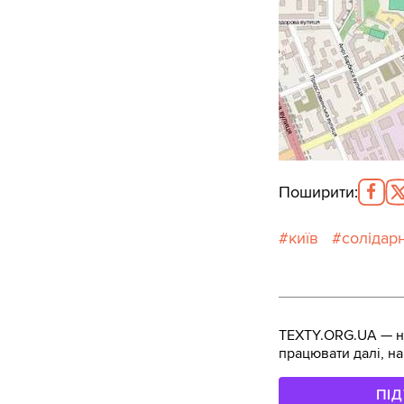
Поширити
:
київ
солідарн
TEXTY.ORG.UA — не
працювати далі, на
ПІ