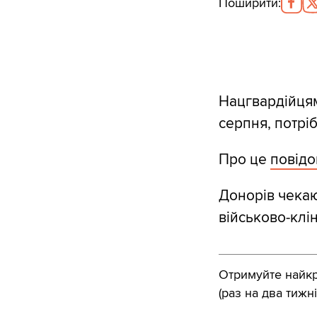
Поширити
:
Нацгвардійцям
серпня, потрі
Про це
повід
Донорів чекаю
військово-клі
Отримуйте найкра
(раз на два тижні