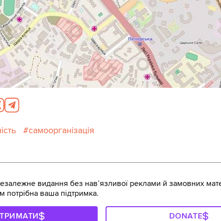
ість
самоорганізація
залежне видання без навʼязливої реклами й замовних мате
м потрібна ваша підтримка.
ДТРИМАТИ
DONATE