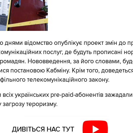
що днями відомство опублікує проект змін до 
омунікаційних послуг, де будуть прописані но
 громадян. Нововведення, за його словами, буд
ся постановою Кабміну. Крім того, доведетьс
фільного телекомунікаційного закону.
и всіх українських pre-paid-абонентів зажадал
у загрозу тероризму.
ДИВІТЬСЯ НАС ТУТ