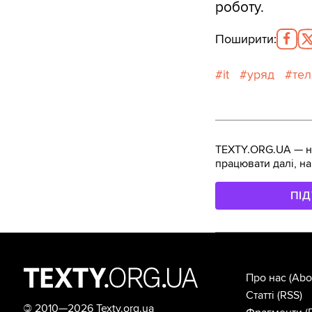
роботу.
Поширити
:
it
уряд
те
TEXTY.ORG.UA — не
працювати далі, на
ПІ
Про нас
(Abo
Статті
(RSS)
©
2010—2026 Texty.org.ua