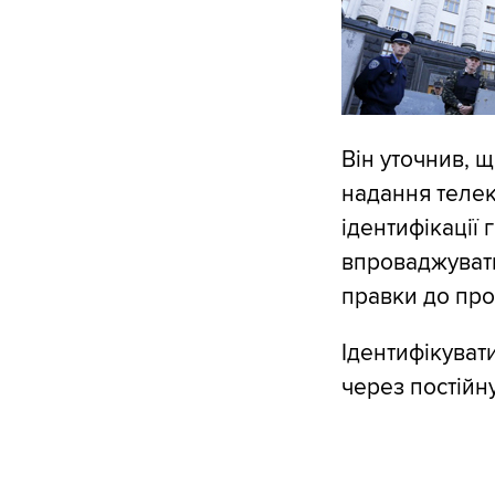
Він уточнив, 
надання телек
ідентифікації
впроваджувати
правки до про
Ідентифікуват
через постійн