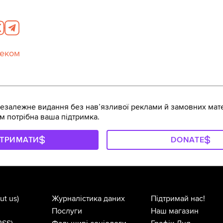
леком
залежне видання без навʼязливої реклами й замовних мате
м потрібна ваша підтримка.
ДТРИМАТИ
DONATE
ut us)
Журналістика даних
Підтримай нас!
Послуги
Наш магазин