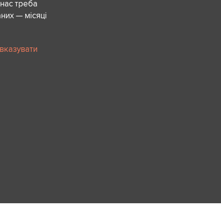
 нас треба
них — місяці
 вказувати