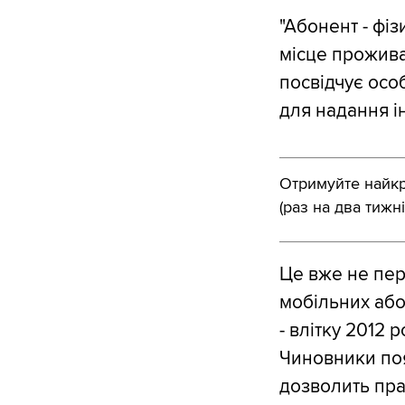
"Абонент - фіз
місце прожива
посвідчує особ
для надання і
Отримуйте найкра
(раз на два тижні
Це вже не пер
мобільних або
- влітку 2012 
Чиновники поя
дозволить пра