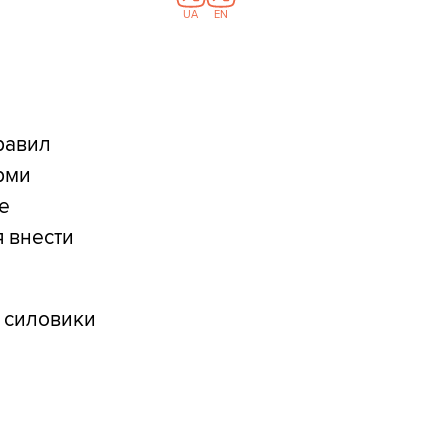
UA
EN
правил
рми
е
я внести
и силовики