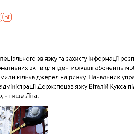
еціального зв'язку та захисту інформації роз
рмативних актів для ідентифікації абонентів м
домили кілька джерел на ринку. Начальник упра
І адміністрації Держспецзв'язку Віталій Кукса п
, -
пише Ліга.