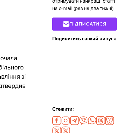
отримувати найкращі статті
на e-mail (раз на два тижні)
ПІДПИСАТИСЯ
Подивитись свіжий випуск
почала
обільного
вління зі
ідтвердив
Стежити: