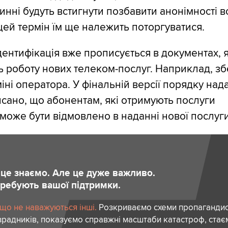
инні будуть встигнути позбавити анонімності вс
 цей термін їм ще належить поторгуватися.
дентифікація вже прописується в документах, я
 роботу нових телеком-послуг. Наприклад, з
ні оператора. У фінальній версії порядку нада
сано, що абонентам, які отримують послуги
може бути відмовлено в наданні нової послуги
и це знаємо. Але це дуже важливо.
отребують вашої підтримки.
 що не наважуються інші.
Розкриваємо схеми пропагандист
зрадників, показуємо справжні масштаби катастроф, ста