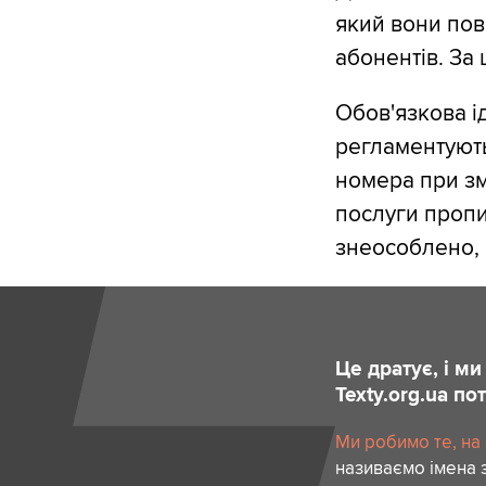
який вони пов
абонентів. За
Обов'язкова і
регламентують
номера при змі
послуги пропи
знеособлено, 
Це дратує, і м
Texty.org.ua п
Ми робимо те, на
називаємо імена 