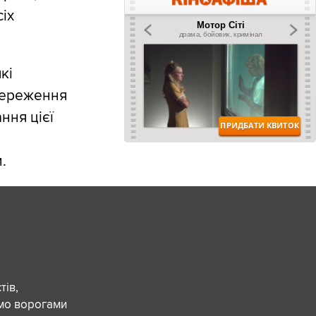
іх
кі
береження
ння цієї
.
ів,
ємо ворогами