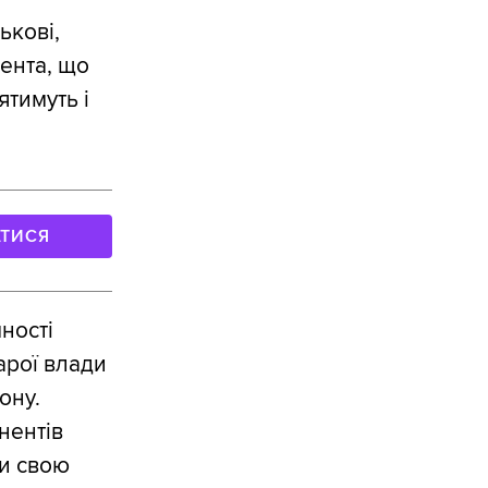
ькові,
ента, що
ятимуть і
АТИСЯ
ності
арої влади
ону.
нентів
и свою