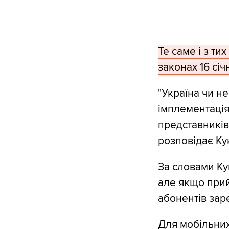
Те саме і з ти
законах 16 січ
"Україна чи не
імплементація
представників
розповідає Ку
За словами Ку
але якщо прийм
абонентів зар
Для мобільних