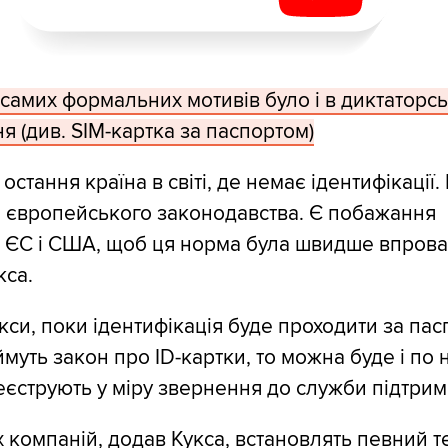
х самих формальних мотивів було і в диктаторс
ня (див. SIM-картка за паспортом)
 остання країна в світі, де немає ідентифікації.
 європейського законодавства. Є побажання
 ЄС і США, щоб ця норма була швидше впровад
кса.
кси, поки ідентифікація буде проходити за пас
уть закон про ID-картки, то можна буде і по н
еєструють у міру звернення до служби підтрим
 компаній, додав Кукса, встановлять певний те