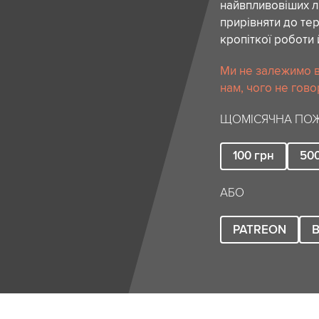
найвпливовіших лю
прирівняти до тер
кропіткої роботи 
Ми не залежимо в
нам, чого не гово
ЩОМІСЯЧНА ПОЖ
100
грн
50
АБО
PATREON
B