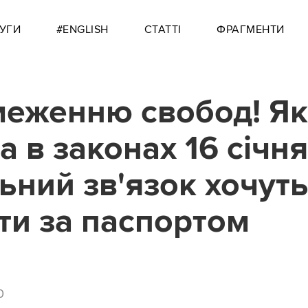
УГИ
#ENGLISH
СТАТТІ
ФРАГМЕНТИ
меженню свобод! Як
та в законах 16 січня
ьний зв'язок хочут
ти за паспортом
0