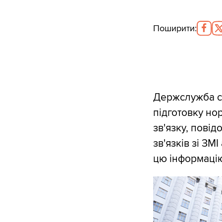
Поширити
:
Держслужба сп
підготовку но
зв'язку, пові
зв'язків зі ЗМ
цю інформацію