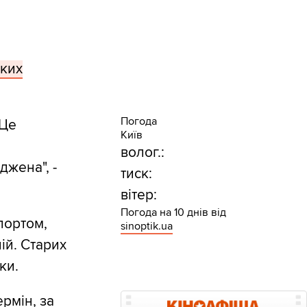
ьких
Погода
 Це
Київ
волог.:
жена", -
тиск:
вітер:
Погода на 10 днів від
портом,
sinoptik.ua
ій. Старих
ки.
рмін, за