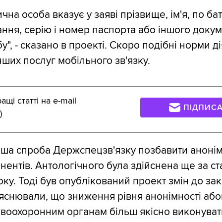
ична особа вказує у заяві прізвище, ім'я, по бат
ння, серію і номер паспорта або іншого докум
у", - сказано в проекті. Скоро подібні норми ді
нших послуг мобільного зв'язку.
щі статті на e-mail
ПІДПИС
)
ша спроба Держспецзв'язку позбавити анонім
нентів. Антологічного була здійснена ще за ст
року. Тоді був опублікований проект змін до зак
снювали, що зниження рівня анонімності або
воохоронним органам більш якісно виконуват