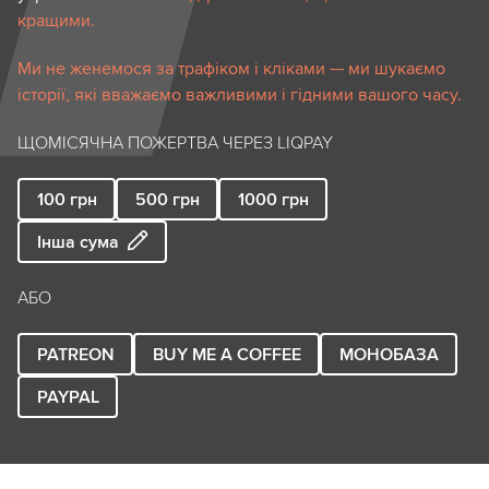
кращими.
Ми не женемося за трафіком і кліками — ми шукаємо
історії, які вважаємо важливими і гідними вашого часу.
ЩОМІСЯЧНА ПОЖЕРТВА ЧЕРЕЗ LIQPAY
100
грн
500
грн
1000
грн
Інша сума
АБО
PATREON
BUY ME A COFFEE
МОНОБАЗА
PAYPAL