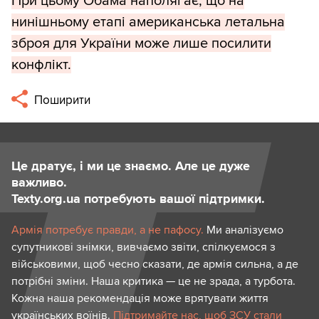
При цьому Обама наполягає, що на
нинішньому етапі американська летальна
зброя для України може лише посилити
конфлікт.
Поширити
Це дратує, і ми це знаємо. Але це дуже
важливо.
Texty.org.ua потребують вашої підтримки.
Армія потребує правди, а не пафосу.
Ми аналізуємо
супутникові знімки, вивчаємо звіти, спілкуємося з
військовими, щоб чесно сказати, де армія сильна, а де
потрібні зміни. Наша критика — це не зрада, а турбота.
Кожна наша рекомендація може врятувати життя
українських воїнів.
Підтримайте нас, щоб ЗСУ стали