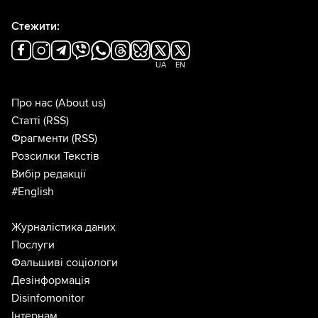
Стежити:
UA
EN
Про нас
(About us)
Статті
(RSS)
Фрагменти
(RSS)
Розсилки Текстів
Вибір редакції
#English
Журналістика даних
Послуги
Фальшиві соціологи
Дезінформація
Disinfomonitor
Інтернам